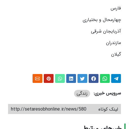
فارس
چهارمحال و بختیاری
آذربایجان شرقی
مازندران
گیلان
سرویس خبری:
زندگی
لینک کوتاه
http://setaresobhonline.ir/news/580
خبرهای مرتبط