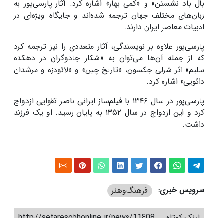
بال باد نشستن» و «کمی بهار» اشاره کرد. آثار پارسی‌پور به
زبان‌های مختلف جهان ترجمه شده‌اند و جایگاه ویژه‌ای در
ادبیات معاصر ایران دارند.
پارسی‌پور علاوه بر نویسندگی، آثار متعددی را نیز ترجمه کرد
که از جمله آن‌ها می‌توان به «شکار جادوگران در دهکده
سلیم» اثر شرلی جکسون، «تاریخ چین» و «لائودزه و مرشدان
دائویی» اشاره کرد.
پارسی‌پور در سال ۱۳۴۶ با فیلم‌ساز ایرانی ناصر تقوایی ازدواج
کرد و این ازدواج در سال ۱۳۵۲ به پایان رسید. او یک فرزند
داشت.
سرویس خبری:
فرهنگ‌و‌هنر
لینک کوتاه
http://setaresobhonline.ir/news/11808