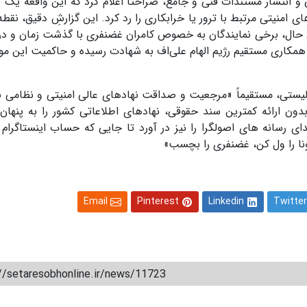
انتشار مستندات فنی و جامع، صراحتاً اعلام کرد که این واقعه یک 
ی امنیتی مرتبط با ترور یا خرابکاری را رد کرد. این گزارشِ دقیق، نقطه
این حال، برخی نمایندگان به خصوص کامران غضنفری با گذشت زمان و در
کاری مستقیم رژیم الهام علی‌اف به شهادت رسیده و حاکمیت این مو
الیستی، مستقیماً «مرجعیت و صداقت نهادهای عالی امنیتی و نظامی نظ
ون ارائه کمترین سند حقوقی، نهادهای اطلاعاتی کشور را به پنهان‌ک
ی رسانه های اصولگرا را نیز در آورد تا جایی که حساب اینستاگرام ر
ونا را ول کن، غضنفری را بچسب»
Email
Pinterest
Linkedin
Twitter
//setaresobhonline.ir/news/11723