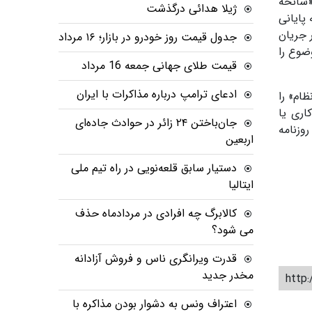
«سانحه
ژیلا هدائی درگذشت
 پایانی
 جریان
جدول قیمت روز خودرو در بازار؛ ۱۶ مرداد
ضوع را
قیمت طلای جهانی جمعه 16 مرداد
ادعای ترامپ درباره مذاکرات با ایران
ام» را
اری یا
جان‌باختن ۲۴ زائر در حوادث جاده‌ای
وزنامه
اربعین
دستیار سابق قلعه‌نویی در راه تیم ملی
ایتالیا
کالابرگ چه افرادی در مردادماه حذف
می شود؟
قدرت ویرانگری ناس و فروش آزادانه
مخدر جدید
http:
اعتراف ونس به دشوار بودن مذاکره با