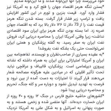
خود می‌پرسند چرا آنها این‌گونه شدند و ما این‌گونه شدیم.
*بستن تنگه هرمز اقتصاد جهان را فلج کرد و به آمریکا نیز
فشار وارد آورد. قیمت بنزین و تورم در این کشور افزایش
یافت و ترامپ زیر فشار قرار گرفت. بسته شدن تنگه هرمز
قیمت نفت را از 73 دلار تا ۱۲۶ دلار بالا برد که به اقتصاد جهان
ضربه زد. اما بسته بودن تنگه هرمز برای ایران سود اقتصادی
نداشت؛ زیرا وقتی آمریکا ایران را محاصره دریایی کرد، فروش
نفت ایران به صفر رسید. به گفته پزشکیان و همتی ایران
نمی‌توانست حتی یک بشکه نفت بفروشد!
*به عقیده بسیاری از صاحب‌نظران و نویسنده، تفاهم‌نامه بین
ایران و آمریکا امتیازاتی برای ایران به همراه داشته که نشانه
پیروزی دیپلماسی است. پزشکیان، قالیباف و عراقچی نباید
تحت تأثیر اقلیتی که در میادین علیه هرگونه مصالحه شعار
می‌دهند قرار گیرند تا امتیازات به دست آمده از بین نرود و
فرصت به تهدید تبدیل نشود و دوباره سر و کله جنگ، تحریم
و محاصره دریایی پیدا شود.
*کشورهای حاشیه خلیج فارس در جنگ ۱۲ روزه و ۴۰ روزه از
ایران خسارت دیده‌اند. آنها متضرر شده‌ و زخمی هستند و به
صورت پنهانی به اسرائیل و به شکل علنی به آمریکا نزدیک