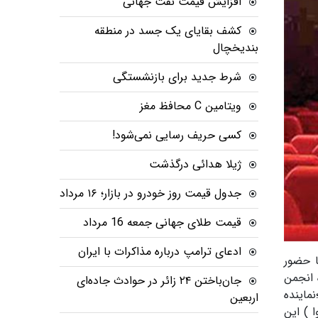
افزایش قیمت نفت جهانی
کشف بقایای یک جسد در منطقه
بندیخچال
شرط جدید برای بازنشستگی
ویتامین C محافظ مغز
کسی حریف رسایی نمی‌شود!
ژیلا هدائی درگذشت
جدول قیمت روز خودرو در بازار؛ ۱۶ مرداد
قیمت طلای جهانی جمعه 16 مرداد
ادعای ترامپ درباره مذاکرات با ایران
ذر ماه ۱۴۰۴ در خانه سینما با حضور
 انجمن
جان‌باختن ۲۴ زائر در حوادث جاده‌ای
ماینده
اربعین
 ) این