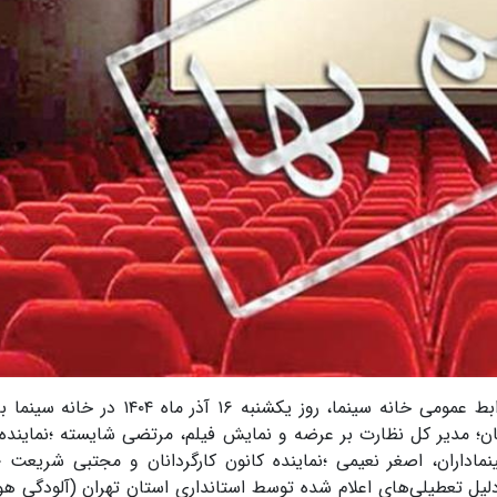
هجدهمین جلسه شورای صنفی نمایش طبق اعلام روابط عمومی خانه سینما، روز یکشنبه ۱۶ آ
ان؛ مدیر کل نظارت بر عرضه و نمایش فیلم، مرتضی شایسته ؛نماینده
اداران، اصغر نعیمی ؛نماینده کانون کارگردانان و مجتبی شریعت ؛ن
یل تعطیلی‌های اعلام شده توسط استانداری استان تهران (آلودگی هوا