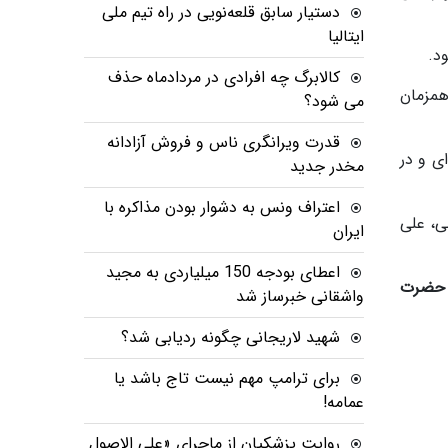
دستیار سابق قلعه‌نویی در راه تیم ملی
ایتالیا
کالابرگ چه افرادی در مردادماه حذف
 را همزمان
می شود؟
قدرت ویرانگری ناس و فروش آزادانه
ی و در
مخدر جدید
اعتراف ونس به دشوار بودن مذاکره با
ی، علی
ایران
اعطای بودجه 150 میلیاردی به مجید
اه همزمان با ولادت حضرت
واشقانی خبرساز شد
شهید لاریجانی چگونه ردیابی شد؟
برای ترامپ مهم نیست تاج باشد یا
عمامه!
روایت پزشکیان از ماجرای «علی الاصول