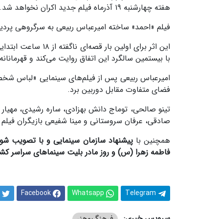
هفته چهارشنبه ۱۹ آذرماه فیلم جدید اکران نخواهد شد.
فیلم «احمد» ساخته امیرعباس ربیعی به سرگروهی پردیس سینمایی 
این اثر برای اولین ب
با بیستمین سالگرد این اتفاق روایت می‌کند و قهرمانا
امیرعباس ربیعی پس از فیلم‌های سینمایی «لباس شخصی»
فضای متفاوت مقابل دوربین برد.
تینو صالحی، توماج دانش بهزادی، ساره رشیدی، مهیار
صادقی، عرفان سروستانی و مینا شفیعی بازیگران فیلم 
همچنین با
فاطمه زهرا (س) و روز مادر بلیت سینماهای سراسر کشور 
Facebook
Whatsapp
Telegram
سرویس خبری:
فرهنگ‌و‌هنر