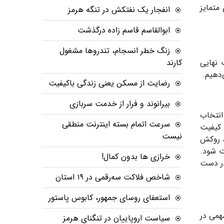
متمایز
انفجار یک نفتکش در تنگه هرمز
ابوالقاسم قاسم زاده درگذشت
زنگ خطر انسجام، تندروها مشغول
نهایی
کارند
دهیم.
رضایت از مسکن یعنی زندگی باکیفیت
بیرانوند و فرار از خدمت سربازی
 می‌دهد که اغلب از جنس گلاسه یا ایندربرد 300 گرمی انتخاب
سرعت اتمام بسته‌ اینترنت منطقی
 کیفیت
نیست
، روکش
ت شود.
خرازی ها بدون کمال!
در دست
شاخص فلاکت سه‌رقمی در ۱۹ استان
استعفای روسای جمهور، کابوس پاستور
همی در
سیاست اروپاییان در تنگنای هرمز