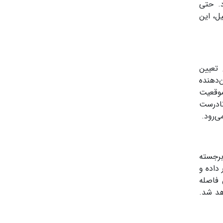
. حتی
ل، این
 تعیین
‌دهنده
وقعیت
نادرست
ی‌رود.
برجسته
داده و
 فاصله
هد شد.