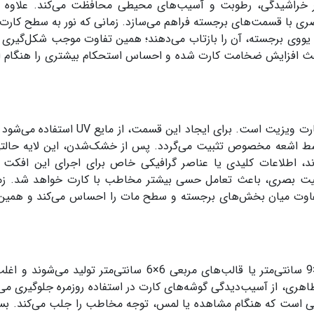
ر خراشیدگی، رطوبت و آسیب‌های محیطی محافظت می‌کند. علاوه ب
ری با قسمت‌های برجسته فراهم می‌سازد. زمانی که نور به سطح کارت 
ووی برجسته، آن را بازتاب می‌دهند؛ همین تفاوت موجب شکل‌گیری ج
عث افزایش ضخامت کارت شده و احساس استحکام بیشتری را هنگام ا
بخش برجسته، مهم‌ترین عنصر متمایز کننده این نوع کارت ویزیت است. برای ایجاد این قسم
ط اشعه مخصوص تثبیت می‌گردد. پس از خشک‌شدن، این لایه حالتی
برند، اطلاعات کلیدی یا عناصر گرافیکی خاص برای اجرای این افکت 
ابیت بصری، باعث تعامل حسی بیشتر مخاطب با کارت خواهد شد. زم
اوت میان بخش‌های برجسته و سطح مات را احساس می‌کند و همین
کارت‌های لمینت برجسته معمولا در ابعاد استاندارد 6×9 سانتی‌متر یا قالب‌های مربعی 6×6 سانتی‌متر تولی
اهری، از آسیب‌دیدگی گوشه‌های کارت در استفاده روزمره جلوگیری می‌ک
یی است که هنگام مشاهده یا لمس، توجه مخاطب را جلب می‌کند. بسی