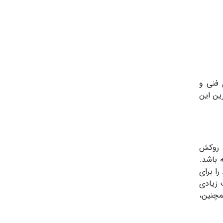
 فنی و
ین این
 روکش
 باشد.
ا برای
 زیادی
مچنین،