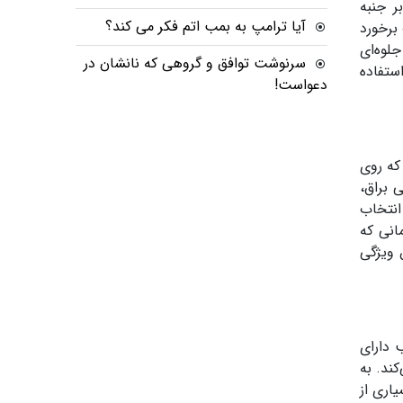
ر جنبه
آیا ترامپ به بمب اتم فکر می کند؟
برخورد
لوه‌ای
سرنوشت توافق و گروهی که نانشان در
ستفاده
دعواست!
ت، از مایع UV استفاده می‌شود که روی
 براق،
انتخاب
انی که
 ویژگی
د می‌شوند و اغلب دارای
ند. به
اری از