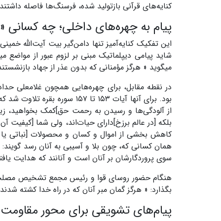
کنایه‌های قرآنی بازتولید شده، فرسنگ‌ها فاصله داشتند.
پیام به چهره‌های داخلی؛ چه کسانی 
شاید پیامی دیپلماتیک مبنی بر لزوم عبور از مواضع می
میگوید « هرگز مؤمنانی که بدون عذر از جهاد بازنشستند 
در نقطه مقابل، برای چهره‌هایی همچون غلامعلی حداد
بود. برای آنها آیات ۱۵۳ تا ۵۷
از آلودگی‌ها و رسیدن به رحمت حق]کمک بخواهید، زیرا
بلکه [در عالم برزخ]دارای حیات‌اند، ولی شما [کیفیت آ
کاهش بخشی از اموال و کسان و محصولات [نباتی یا ثمر
همان کسانی که، چون بلا و آسیبی به آنان رسد گویند: ما
سوی پروردگارشان بر آنان است و آنانند که هدایت یافته‌
بگذارد: « هرگز گمان مبر آنان که در راه خدا کشته شدند م
پیام‌های تشویقی برای محور مقاومت 