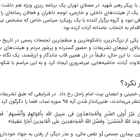
با پیکر رهبر شهید در مصلای تهران یک برنامه ریزی ویژه هم داشت. 
یک از هیئت‌های داخلی و خارجی، توجه ناظران و فعالان رسانه‌ای را 
ی نبود و گروه برگزار کننده با یک رویکرد سیاسی‌‌ خاص که مشخص نی
ام به انتخاب عامدانه آیات کرده بود.
یکی از بزرگ‌ترین، باشکوه‌ترین و منظم‌ترین تجمعات رسمی در تاریخ 
بالای تیم‌های تشریفات و حضور گسترده و پرشور مردم و هیئت‌های بلن
شت. با این حال، دقیقاً در دل همین قاب ماندگار و ارزشمند، یک نگاه 
اوت آیات، حاشیه‌هایی غیرضروری ایجاد کرد و به این مراسم با شکو
نکرد؟
خمینی و اعضای بیت امام راحل رخ داد. در شرایطی که طبق تشریفا
انداز شدن آیه ۹۵ سوره نساء، فضا را دگرگون کرد.
أُولِی الضَّرَرِ وَالْمُجَاهِدُونَ فِی سَبِیلِ اللَّهِ بِأَمْوَالِهِمْ وَأَنْفُسِهِمْ ۚ فَضَّ
ا وَعَدَ اللَّهُ الْحُسْنَىٰ ۚ وَفَضَّلَ اللَّهُ الْمُجَاهِدِینَ عَلَى الْقَاعِدِینَ أَجْرًا عَظِیمًا»
بدون بیماری جسمی [و نقص مالی، و عذر دیگر، از رفتن به جهاد خودداری