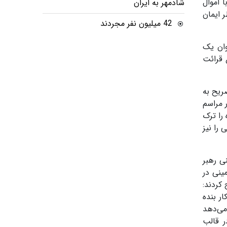
 اموال
شادمهر به ایران
ر ایمان
42 میلیون نفر مجردند
وان یک
 قرائت
ریح به
 مراسم
را ترک
را نیز
ی رهبر
د حسن خمینی در
 کردند:
ر بنده
می‌دهد
ر قالب