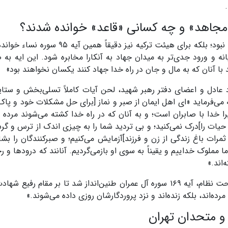
«مجاهد» و چه کسانی «قاعد» خوانده شدند؟
این تفکیک کنایه‌آمیز تنها دامن‌گیر بیت آیت‌الله خمینی نبود؛ بلکه برای هیئت ترکیه نیز دقیق
انه و ورود جدی‌تر به میدان جهاد به آنکارا مخابره شود. این ایه به
با آنان که به مال و جان در راه خدا جهاد کنند یکسان نخواهند بود»
 عادل و اعضای دفتر رهبر شهید، لحن آیات کاملاً تسلی‌بخش و ستای
۱ سوره بقره تلاوت شد که می‌فرماید «‌ای اهل ایمان از صبر و نماز [برای حل مشکلات خود و 
 خدا با صابران است؛ و به آنان که در راه خدا کشته می‌شوند مرده ن
ن حیات را]درک نمی‌کنید؛ و بی تردید شما را به چیزی اندک از ترس و گر
ات باغ زندگی از زن و فرزند]آزمایش می‌کنیم؛ و صبرکنندگان را بشا
 مملوک خداییم و یقیناً به سوی او بازمی‌گردیم. آنانند که درود‌ها و ر
اند.»
هنگام حضور روسای قوا و رئیس مجمع تشخیص مصلحت نظام، آیه ۱۶۹ سوره آل عمران طنین‌انداز شد تا بر مقام 
رده‌اند، بلکه زنده‌اند و نزد پروردگارشان روزی داده می‌شوند.»
و متحدان تهران