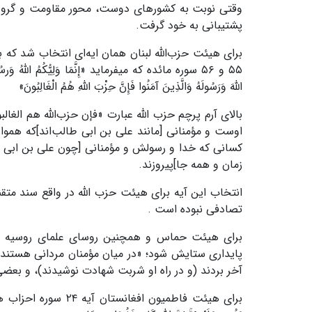
وقتی نوبت به کشور‌های دوست، محور مقاومت و گروه‌
پشتیبانی به خود گرفت.
برای هیئت حزب‌الله لبنان همان ایه‌ای انتخاب شد که ب
۵۵ و ۵۶ سوره مائده که میفرماید «إِنَّمَا وَلِیُّکُمُ اللَّهُ وَرسُول
اللَّهَ وَرَسُولَهُ وَالَّذِینَ آمَنُوا فَإِنَّ حِزْبَ اللَّهِ هُمُ الْغَالِبُونَ»
بالای آرم پرچم حزب الله عبارت «فإن حزب‌الله هم ا
اوست و مؤمنانی [مانند علی بن ابی طالب‌اند]که همواره 
کسانی که خدا و رسولش و مؤمنانی [چون علی بن ابی طا
زمان و همه جا]پیروزند.
انتخاب این آیه برای هیئت حزب الله در واقع سند م
تصادفی نبوده است .
پایداری ستایش شود؛ «در میان مؤمنان مردانی هستند که
آخر بردند (و در راه او شربت شهادت نوشیدند)، و بعضی 
برای هیئت فاطمیون افغانست