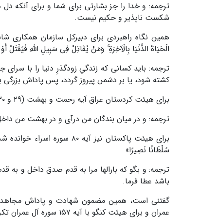
ترجمه: و خدا را جز بشارتی برای شما و برای آنکه دل 
شکست ناپذیر و حکیم نیست.
الْحَیَاةَ الدُّنْیَا بِالْآخِرَةِ ۚ وَمَنْ یُقَاتِلْ فِی سَبِیلِ اللَّهِ فَیُقْتَلْ أ
ترجمه: باید کسانی که زندگیِ زودگذرِ دنیا را با سرای 
کشته شود، یا بر دشمن پیروز گردد، پس پاداش بزرگی به
برای هیئت کردستان عراق آیه رحمت و بهشت (۲۹ و ۳۰ سوره فجر) قرائت شد: «فَادْخُلِی فِی عِبَادِی * وَادْخُلِی جَنَّتِی»
ترجمه: و در میان بندگان من درآی و در بهشت من داخ
برای هیئت پاکستان نیز آیه ۸۰ سوره ا
سُلْطَانًا نَصِیرًا»
ترجمه: و بگو که بارالها مرا به قدم صدق داخل و به 
باشد عطا فرما.
عمران و برای هیئت کنگو با آیه ۱۵۷ سوره آل عمران تکرار شد.