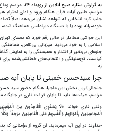
به گزارش ستاره صبح آنلاین از رویداد ۲۴،
مراسم وداع 
مراسم، طنین آیات قرآن هنگام ورود و ادای احترام هر 
جلب کرد؛ انتخابی که شواهد نشان می‌دهد اصلاً تصادف
خودسرانه بوده یا با دستگاه دیپلماسی هماهنگ شده، اقد
این حواشی معنادار در حالی رقم خورد که مصلای تهران 
اسلامی را به خود می‌دید. میزبانی بی‌نقص، هماهنگی 
جلوه‌ای بی‌نظیر از اقتدار و همبستگی را به نمایش گذا
کیاست، کج‌سلیقگی و انتخاب‌های خط‌کشی‌شده برای تل
زد.
چرا سیدحسن خمینی تا پایان آیه صبر 
جنجالی‌ترین بخش این ماجرا، هنگام حضور سید حسن 
مراسم، هیئت‌ها باید تا پایان قرائت قاری در جایگاه منتظر می‌ماندند، طنین‌
وقتی قاری خواند: «لَا یَسْتَوِی الْقَاعِدُونَ مِنَ الْمُؤْمِنِینَ غَیْرُ 
الْمُجَاهِدِینَ بِأَمْوَالِهِمْ وَأَنْفُسِهِمْ عَلَى الْقَاعِدِینَ دَرَجَةً ۚ وَکُلًّ
خداوند در این آیه میفرماید: آن گروه از مؤمنانی که 