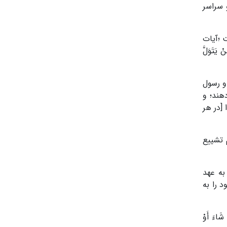
 سراسر
 ؛آیات
ْ یَتَوَلَّ
و رسول
دهند؛ و
[در هر
 تشییع
داری آنها به عهد
 را به
ْ شَاءَ أَوْ