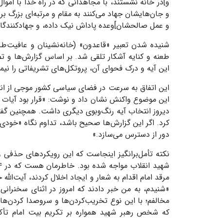
و]در خانه نشستند، با مجاهدانی که در راه خدا با اموا
و جان‌هایشان جهاد می‌کنند به مقام و مرتبه‌ای بزرگ بر
و عمل صالحشان]وعده پاداش نیک داده، و جهادکنندگان ر
شنیده شدن تعبیر «قاعدون» (خانه‌نشینان و عافیت‌طل
طعنه و کنایه آشکار تلقی شد. بر اساس گزارش‌ها و 
این آیه و درک فحوای آن، پروتکل‌های تشریفاتی را نیمه
این اتفاق به سرعت در فضای سیاسی کشور موجی از انت
این موضوع واکنش نشان داد و نوشت: «قرار بود آیات ق
دیروز انتخاب آیه رنگ‌وبوی دیگری داشت. همچنین گفته
کرد. اگر این گزارش‌ها صحیح باشد، تداوم نگاه «خودی 
دور از دسترس می‌سازد.»
نکته تأمل‌برانگیز اینجاست که این رویکرد‌های حذفی و
مرقد امام اقدام به شعار و ایجاد اخلال کردند، آیت‌الله
«شنیدم، به من خبر دادند که امروز در اثنای سخنران
مخالفم؛ با این نوع تخریب‌کردن‌ها و سروصدا کردن‌ها 
که شخص رهبر شهید همواره بر تکریم بیت امام تأکید