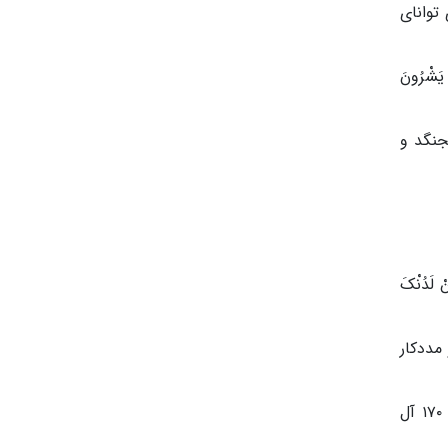
توانای
ّذِینَ یَشْرُونَ
بجنگد و
نْ لَدُنْکَ
مددکار
گفتنی است، همین مضمون شهادت و پاداش مجاهدان برای رهبران شیعه پاکستان و مسلمانان گرجستان با آیات ۱۶۹ و ۱۷۰ آل