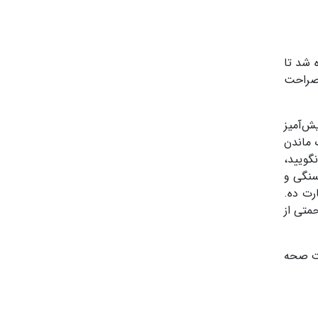
اً همین آیه ۹۵ سوره نساء خوانده شد تا
 صراحت
ش‌آمیز
پاک ماندن
گویید،
سنگی و
رت ده.
حمتی از
رفیع شهادت صحه