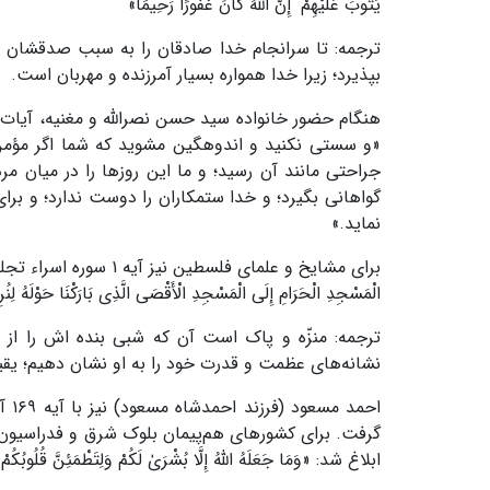
یَتُوبَ عَلَیْهِمْ ۚ إِنَّ اللَّهَ کَانَ غَفُورًا رَحِیمًا»
ترجمه: تا سرانجام خدا صادقان را به سبب صدقشان پادا
بپذیرد؛ زیرا خدا همواره بسیار آمرزنده و مهربان است.
«و سستی نکنید و اندوهگین مشوید که شما اگر مؤمن ب
جراحتی مانند آن رسید؛ و ما این روز‌ها را در میان م
گواهانی بگیرد؛ و خدا ستمکاران را دوست ندارد؛ و برای 
نماید.»
برای مشایخ و علمای فلسطی
الْمَسْجِدِ الْحَرَامِ إِلَى الْمَسْجِدِ الْأَقْصَى الَّذِی بَارَکْنَا حَوْلَهُ لِنُرِی
ترجمه: منزّه و پاک است آن که شبی بنده اش را از م
نشانه‌های عظمت و قدرت خود را به او نشان دهیم؛ یقینا
احمد
ابلاغ شد: «وَمَا جَعَلَهُ اللَّهُ إِلَّا بُشْرَىٰ لَکُمْ وَلِتَطْمَئِنَّ قُلُوبُکُمْ بِه