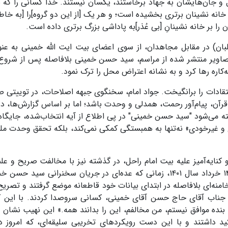
ل و جان‌هایشان به جهاد برخاستند، یکسان نیستند. خدا کسانی را که با
 خانه نشینان برتری بخشیده است؛ و هر یک [از این دو گروه]را [به خاط
ا بر خانه نشینانِ [بی عُذر]به پاداشی بزرگ برتری داده است.
بان) در مقابل مجاهدان، از سوی اعضای بیت ایت الله خمینی به عن
تصاویر منتشر شده از مراسم، سید حسن خمینی بلافاصله پس از شروع
‌کاره رها کرد و به نشانه اعتراض محل را ترک نمود.
قادات را برانگیخت. جواد امام، سخنگوی جبهه اصلاحات، در توییتی ص
رآن، پیام‌آور رحمت، همدلی و وحدت باشد؛ اما بر اساس گزارش‌ها، در
 می‌شود "سید حسن خمینی" در پی اطلاع از آیه انتخاب‌شده، جایگاه 
و غیرخودی» نه‌تنها به همبستگی کمکی نمی‌کند، بلکه تحقق وحدت ملی 
 کنایه‌آمیز علیه بیت امام راحل، در گذشته نیز با مخالفت صریح و علن
شهید انقلاب مواجه شده بود. خاطرمان هست که در ۱۴ خرداد سال ۱۴۰۱، زمانی که عده‌ای در جریان سخنرانی سی
 خامنه‌ای بلافاصله در ابتدای بیانات خود قاطعانه موضع گرفتند و تصریح
ی جناب آقای حاج حسن آقای خمینی، کسانی سروصدا کردند. با این کا
بنده موافق نیستم، من مخالفم، این را بدانند همه.» این نهیب نشان 
 داشتند و با این دست رویکرد‌های تخریبی سلیقه‌ای، که امروز د