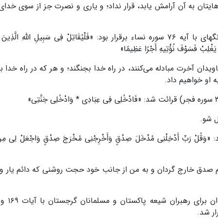
هایتان به آن آرامش یابد، قرار نداد؛ و یاری و نصرت جز از سوی خدای 
همین نگاه راهبردی برای دبیرکل سازمان همکاری شانگهای با آیه ۷۶ سوره نساء برقرار بود: «فَلْیُقَاتِلْ فِی سَبِیلِ اللَّهِ الَ
َوْ یَغْلِبْ فَسَوْفَ نُؤْتِیهِ أَجْرًا عَظِیمًا»
جاویدان آخرت مبادله می‌کنند، در راه خدا بجنگند؛ و هر که در راه خدا 
 او خواهیم داد.
ل شو.
سراء خوانده شد: «وَقُلْ رَبِّ أَدْخِلْنِی مُدْخَلَ صِدْقٍ وَأَخْرِجْنِی مُخْرَجَ صِدْقٍ وَاجْعَلْ لِی مِ
قدم صدق خارج گردان و به من از جانب خود حجت روشنی که دائم یار و 