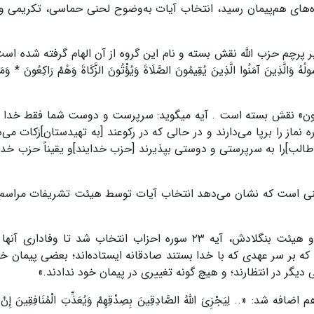
های هم‌پیمان رسید، انتخاب آیات به‌وضوح لحنی حماسی، تکریمی و
ر پرچم حزب الله نقش بسته و نام این گروه از آن الهام گرفته شده است
ُهُ وَالَّذِینَ آمَنُوا الَّذِینَ یُقِیمُونَ الصَّلَاةَ وَیُؤْتُونَ الزَّکَاةَ وَهُمْ رَاکِعُونَ * وَمَن
لغالبون» نقش بسته است . آیه میگوید: سرپرست و دوست شما فقط خدا 
نماز را برپا می‌دارند و در حالی که در رکوعند [به تهیدستان]زکات می‌
لب]را به سرپرستی و دوستی بپذیرند [حزب خدایند]و یقیناً حزب خدا 
تقنی است که نشان می‌دهد انتخاب آیات توسط هیئت تشریفات مراسم
برای هیئت حماس و همچنین روسای علمای روسیه و هیئت بنگلادش، آیه ۲۳ سوره احزاب انتخاب شد تا وفا
 بر سر عهدی که با خدا بستند صادقانه ایستاده‌اند؛ بعضی پیمان خود
دیگر در انتظارند؛ و هیچ گونه تغییرى در پیمان خود ندادند.»
ان آیه ۲۴ سوره احزاب هم اضافه شد: «.. لِیَجْزِیَ اللَّهُ الصَّادِقِینَ بِصِدْقِهِمْ وَیُعَذِّبَ الْمُنَافِقِینَ إِن