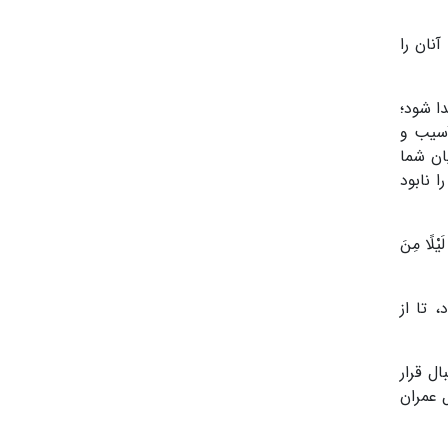
نان را
انان جدا شود؛
آسیب و
ان شما
ا نابود
َیْلًا مِنَ
 تا از
د استقبال قرار
 و تاجیکستان، پیام نصرت الهی از طریق آیه ۱۲۶ سوره آل عمران