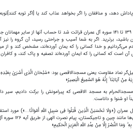
ش دهد، و منافقان را اگر بخواهد عذاب کند یا [اگر توبه کنند]توبه آ
هنگام حضور خانواده سید حسن نصرالله و مغنیه، آیات ۱۳۹ تا ۱۴۱ سوره آل عمران قرائت شد تا حساب آنها از سایر مهم
اشید، برترید. اگر به شما آسیب و جراحتی رسید، آن گروه را نیز 
ردم می‌گردانیم و خدا کسانی را که یمان آورده‌اند، مشخص کند و از می
آن است که کسانی را که ایمان آورده‌اند تصفیه و پاک کند، و کافران ر
ن نیز آیه ۱ سوره اسراء تجلیل‌گر نماد مقاومت یعنی مسجدالاقصی بود: «سُبْحَانَ الَّذِی أَسْرَىٰ بِعَبْدِهِ ل
َهُ مِنْ آیَاتِنَا ۚ إِنَّهُ هُوَ السَّمِیعُ الْبَصِیرُ»
سجدالحرام به مسجد الاقصی که پیرامونش را برکت دادیم، سیر داد،
ً او شنوا و داناست.
 مسعود (فرزند احمدشاه مسعود) نیز با آیه ۱۶۹ آل عمران («وَلَا تَحْسَبَنَّ الَّذِینَ قُتِلُوا فِی سَبِیلِ اللَّهِ أَمْوَاتًا...») مور
گرفت. برای کشور‌های هم‌پیمان بلوک شرق و فدراسیون‌ها مانند چین
ِ ۗ وَمَا النَّصْرُ إِلَّا مِنْ عِنْدِ اللَّهِ الْعَزِیزِ الْحَکِیمِ»