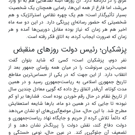
عراق را در کارنامه دارد. آن روزها البته نقدهایی هم به او وارد
می‌شد، اما فارغ از همه این‌ها، رضایی همچنان یک شخصیت
بسیار تأثیرگذار است؛ هم یک چهره نظامیِ استراتژیک و هم
شخصیتی که حضور رسانه‌ای پررنگی دارد. در این دو سه ماه
اخیر هم هر زمان که نیاز بوده مقابل دوربین‌ها آمده و هر
زمان که ضرورت ایجاب کرده، به اتاق فکر رفته است.
پزشکیان؛ رئیس دولت روزهای منقبض
نفر دوم، پزشکیان است؛ کسی که شاید بتوان گفت
عجیب‌ترین سرنوشت را در میان همه رؤسای جمهور بعد از
انقلاب دارد. از این جهت که در یکی از حساس‌ترین مقاطع
تاریخ جمهوری اسلامی به ریاست‌جمهوری رسید و در همین
مدت کوتاه، آن‌قدر اتفاق رخ داده که گویی معادل چندین سال
از تاریخ نظام در حال رقم خوردن بوده است. فشارها بر او کم
نبوده؛ تا جایی که در همین دو ماه، بارها شایعه استعفایش
مطرح شد. با این حال، مدل موضع‌گیری‌های او نشان می‌دهد
که دائماً تلاش کرده از حریم و جایگاه نهاد ریاست‌جمهوری و
دولت دفاع کند، نقش دولت را پررنگ‌تر نشان دهد و از
تضعیف آن جلوگیری کند. در عین حال، نوعی خستگی و