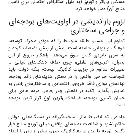
مسکنی بی‌اثر و تورم‌زا (به دلیل استقراض احتمالی برای تأمین
منابع آن) عمل خواهد کرد.
لزوم بازاندیشی در اولویت‌های بودجه‌ای
و جراحی ساختاری
تداوم این مسیر، طبقه متوسط را که موتور محرک توسعه،
فرهنگ و پویایی جامعه است، بیش از پیش تضعیف کرده و
به سوی نابودی کامل سوق می‌دهد. راهکار خروج از این
بحران، آدرس‌های غلطی، چون حذف دهک‌های میانی یا
تغییرات مداوم در جزییات کالابرگ نیست؛ بلکه دولت باید
شجاعت جراحی واقعی را در بخش هزینه‌های زائد بودجه،
نهاد‌های موازی فاقد خروجی اقتصادی و ساختار‌های رانتی به
نمایش بگذارد. تکیه بر کاهش چتر رفاهی مردم عادی برای
جبران کسری بودجه، غیراخلاقی‌ترین نوع تراز کردن بودجه
است.
مادامی که انضباط مالی سخت‌گیرانه بر دستگاه‌های دولتی
حاکم نشود و شفافیت به معنای واقعی مبنای توزیع منابع قرار
نگیرد، توزیع یا عدم توزیع کالابرگ چیزی بیش از بازی با اعداد