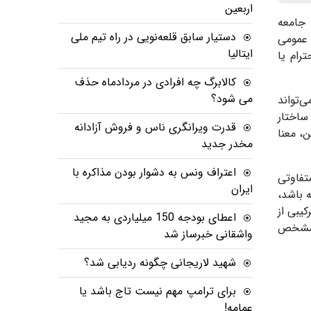
اربعین
 جامعه
دستیار سابق قلعه‌نویی در راه تیم ملی
 عمومی
ایتالیا
رام یا
کالابرگ چه افرادی در مردادماه حذف
می شود؟
‌تواند
ساختار
قدرت ویرانگری ناس و فروش آزادانه
، معنا
مخدر جدید
اعتراف ونس به دشوار بودن مذاکره با
تفاوتی
ایران
 باشد،
کیبی از
اعطای بودجه 150 میلیاردی به مجید
ی مشخص
واشقانی خبرساز شد
شهید لاریجانی چگونه ردیابی شد؟
برای ترامپ مهم نیست تاج باشد یا
عمامه!