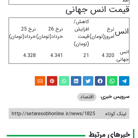
طلا
قیمت انس جهانی
کاهش/
نرخ
افزایش
نرخ 26
نرخ 25
انس
امروز(تومان)
قیمت
خرداد(تومان)
خرداد(تومان)
(تومان)
انس
4.328
4.341
21
4.320
جهانی
سرویس خبری:
اقتصاد
لینک کوتاه
http://setaresobhonline.ir/news/1825
خبرهای مرتبط