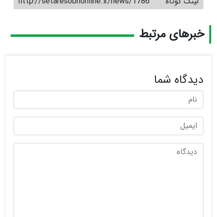
لینک کوتاه
http://setaresobhonline.ir/news/1786
خبرهای مرتبط
دیدگاه شما