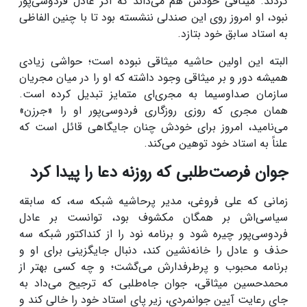
کردند. میثاقی خودش هم می‌داند که اگر عادل فردوسی‌پور
نبود، او امروز روی این صندلی ننشسته بود تا با چنین الفاظی
به استاد سابق خود بتازد.
البته این اولین حاشیه میثاقی نبوده است؛ حواشی زیادی
همیشه دور و بر میثاقی وجود داشته که او را در میان مجریان
سازمان صداوسیما به مجری‌ای متمایز تبدیل کرده است.
همان مجری که روزی روزگاری فردوسی‌پور او را «جرزن»
می‌نامید، امروز برای خودش چنان جایگاهی قائل است که
علناً به استاد خود توهین می‌کند.
جوان فرصت‌طلبی که روزنه دعا را پیدا کرد
زمانی که علی فروغی، مدیر پرحاشیه شبکه سه، که سابقه
سیاسی‌اش بر همگان مکشوف بود، توانست بر عادل
فردوسی‌پور چیره شود و برنامه نود را از کنداکتور شبکه سه
حذف و عادل را خانه‌نشین کند، دنبال جایگزینی برای او و
برنامه محبوب و پرطرفدارش می‌گشت؛ و چه کسی بهتر از
محمدحسین میثاقی، جوان جاه‌طلبی که ترجیح می‌داد به
جای رعایت آیین جوانمردی، زیر پای استاد خود را خالی کند و