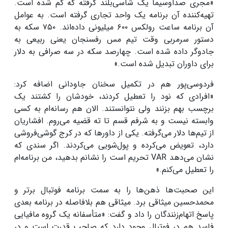
«مجری صداوسیما یک شاسی‌بلند گرفته که گم شده است.
تهیه‌کننده آن برنامه یک واحد تجاری گرفته است. به عوامل
آن برنامه ساعت رولکس ۶۰۰ میلیونی داده‌اند. ۷۵۰ سکه به
دستور سرمربی وقت تیم مس رفسنجان یعنی ربیعی به
جادوگر داده شده است. چهارصد سکه در سه صرافی به دلار
برای داوران تبدیل شده است.»
فردوسی‌پور هم در تکمیل سخنان جاودانی اضافه کرد:
«افرادی که نود را تعطیل کردند، خودشان را کشتند یک
برچسب بهم بزنند ولی نتوانستند. الان هم رسانه‌ام به کسی
وابسته نیست و به شرفم قسم تا ته قضیه می‌روم. افشاریان
از تیم‌ها دلار می‌گرفته. یکی از داور‌ها که در کرج گوشی‌فروشی
دارد، تعویض می‌کرده و پول‌شویی می‌کردند. اگر سندی که
نشان می‌دهد VAR تحریم است را نشانم بدهید، من برنامه‌ام
را تعطیل می‌کنم.»
این صحبت‌ها ذهن‌ها را به سمت برنامه فوتبال برتر و
محمدحسین میثاقی برد. میثاقی هم بلافاصله در برنامه بعدی
پاسخ اتهام‌زنندگان را داد و گفت: «متأسفانه یک گروه مافیایی
فاسد هم در فوتبال وجود دارد که صاحب قدرت است و در