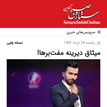
سرویس‌های خبری
1405 يکشنبه 24 خرداد
نسخه چاپی
میثاق دیرینه مفت‌برها!