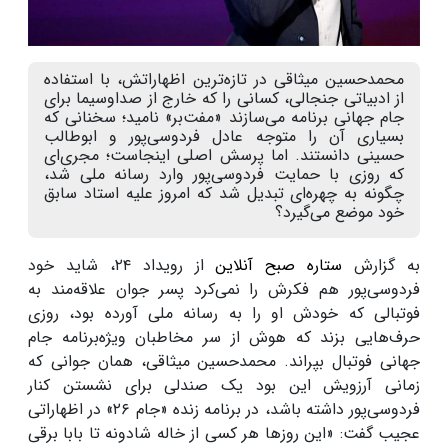
محمدحسین میثاقی در تازه‌ترین اظهاراتش، با استفاده
از ادبیاتی جنجالی، کسانی را که خارج از صداوسیما برای
جام جهانی برنامه می‌سازند «مفت‌بر» نامید؛ سخنانی که
بسیاری آن را متوجه عادل فردوسی‌پور و ابوطالب
حسینی دانستند. اما پرسش اصلی اینجاست؛ مجری‌ای
که روزی با حمایت فردوسی‌پور وارد رسانه ملی شد،
چگونه به چهره‌ای تبدیل شد که امروز علیه استاد سابق
خود موضع می‌گیرد؟
به گزارش
ستاره صبح آنلاین
از رویداد ۲۴، شاید خود
فردوسی‌پور هم فکرش را نمی‌کرد پسر جوان علاقه‌مند به
فوتبالی که خودش او را به رسانه ملی آورده بود، روزی
حرف‌هایی بزند که هوش از سر مخاطبان ویژه‌برنامه جام
جهانی فوتبال بپراند. محمدحسین میثاقی، همان جوانی که
زمانی آرزویش این بود یک صندلی برای نشستن کنار
فردوسی‌پور داشته باشد، در برنامه زنده «جام ۲۶» در اظهاراتی
عجیب گفت: «این روز‌ها هر کسی از خاله شادونه تا بابا برقی