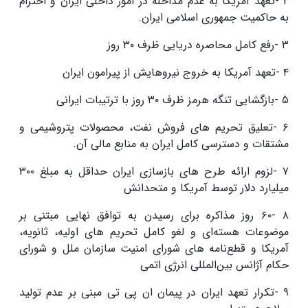
۲
-
تعهد آمریکا به عدم مداخله در امور داخلی ایران و احترام
به حاکمیت جمهوری اسلامی ایران
.
۳
-
رفع کامل محاصره دریایی ظرف
۳۰
روز
۴
-
تعهد آمریکا به خروج نیروهایش از پیرامون ایران
۵
-
بازگشایی تنگه هرمز ظرف
۳۰
روز با ترتیبات ایرانی
۶
-
تعلیق تحریم های فروش نفت، محصولات پتروشیمی و
مشتقات و دسترسی کامل ایران به منابع مالی آن
.
۷
-
لزوم ارائه طرح های بازسازی ایران حداقل به مبلغ
۳۰۰
میلیارد دلار توسط آمریکا و متحدانش
۸
-
۶۰
روز مذاکره برای رسیدن به توافق نهایی مبتنی بر
موضوعات هسته‌ای و لغو کامل تحریم های اولیه، ثانویه،
آمریکا و قطع‌نامه های شورای امنیت سازمان ملل و شورای
حکام آژانس بین‌المللی انرژی اتمی
۹
-
تکرار تعهد ایران در پیمان ان پی تی مبنی بر عدم تولید