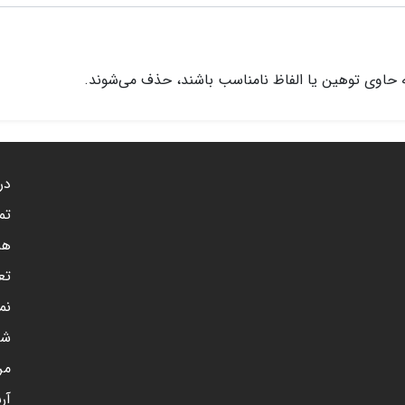
 حاوی توهین یا الفاظ نامناسب باشند، حذف می‌شوند.
درب
تم
هم
تع
نم
شن
مر
آر