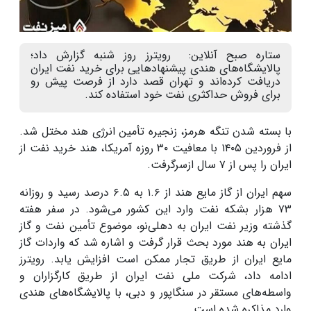
ستاره صبح آنلاین: رویترز روز شنبه گزارش داد؛‌
پالایشگاه‌های هندی پیشنهادهایی برای خرید نفت ایران
دریافت کرده‌اند و تهران قصد دارد از فرصت پیش رو
برای فروش حداکثری نفت خود استفاده کند.
با بسته شدن تنگه هرمز، زنجیره تأمین انرژی هند مختل شد.
از فروردین
۱۴۰۵
با معافیت
۳۰
روزه آمریکا، هند خرید نفت از
ایران را پس از
۷
سال ازسرگرفت
.
سهم ایران از گاز مایع هند از
۱.۶
به
۶.۵
درصد رسید و روزانه
۷۳
هزار بشکه نفت وارد این کشور می‌شود
.
در سفر هفته
گذشته وزیر نفت ایران به دهلی‌نو، موضوع تأمین نفت و گاز
ایران به هند مورد بحث قرار گرفت و اشاره شد که واردات گاز
مایع ایران از طریق تجار ممکن است افزایش یابد
.
رویترز
ادامه داد، شرکت ملی نفت ایران از طریق کارگزاران و
واسطه‌های مستقر در سنگاپور و دبی، با پالایشگاه‌های هندی
وارد مذاکره شده است
.