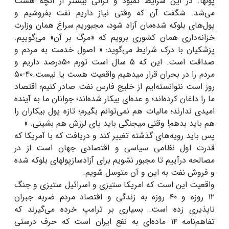
پولها. در این شرایط کمبود و گرانی بیشتر از آنچه هست
می‌شد. شگفت آن که وقتی نیاز داریم نفت بفروشیم و
پول‌های بلوکه شده‌مان آزاد شود، مجبوریم سراغ همان وزارت
خزانه‌داری همان کشوری برویم که «مرگ بر آن» می‌گوییم.
پزشکیان با درک شرایط می‌گوید: « اصول خدمت به مردم و
صداقت است. این که ۵ سال است تورم ۵۰درصد داریم و
مردم را در بحران قرار میدهیم واقعیت هست یا نیست.۴۰-۵۰
روز است نتوانسته‌ایم از خلیج فارس نفت صادر کنیم؛ اقتصاد
ما را داغان کرده‌اند؛ و عده‌ای بیکار شده‌اند؛ جوانان ما به آینده
امیدی ندارند؛ مالیات هم نمی‌توانم بگیرم؛ تازه پول بیکاران را
هم باید بدهم! وقتی میجنگی باید پای لرزش هم بشینی. »
پس باید رویه‌های گذشته تغییر کند و دریافت که با آمریکا که
قدرت اول نظامی سیاسی و اقتصادی جهان است از در
مصالحه درآییم تا مجبور نشویم برای آزادسازپولهای بلوکه شده
و فروش نفت به این و آن متوسل شویم.
واقعیت این است که امریکا ستیزی و اسرائیل ستیزی و جنگ
۱۲ روزه و ۴۰ روزه به زندگی و اقتصاد مردم ضربه جبران
ناپذیری زده است. بسیاری بر ترامپ خرده می‌گیرند که
تفاهم‌نامه ۱۴ ماده‌ای به نفع ایران است که حرف درستی