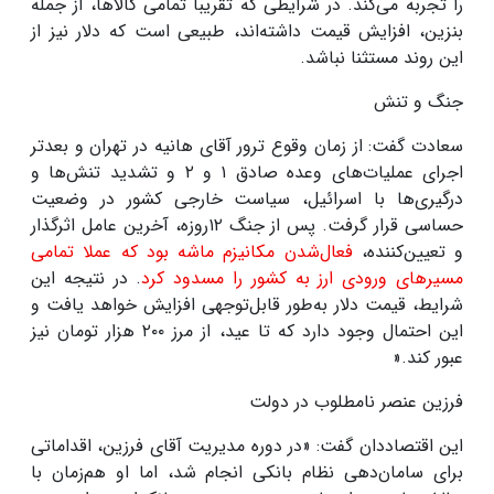
را تجربه می‌کند. در شرایطی که تقریبا تمامی کالاها، از جمله
بنزین، افزایش قیمت داشته‌اند، طبیعی است که دلار نیز از
این روند مستثنا نباشد.
جنگ و تنش
سعادت گفت: از زمان وقوع ترور آقای هانیه در تهران و بعدتر
اجرای عملیات‌های وعده صادق
۱
و
۲
و تشدید تنش‌ها و
درگیری‌ها با اسرائیل، سیاست خارجی کشور در وضعیت
حساسی قرار گرفت. پس از جنگ
۱۲
روزه، آخرین عامل اثرگذار
و تعیین‌کننده،
فعال‌شدن مکانیزم ماشه بود که عملا تمامی
مسیرهای ورودی ارز به کشور را مسدود کرد
. در نتیجه این
شرایط، قیمت دلار به‌طور قابل‌توجهی افزایش خواهد یافت و
این احتمال وجود دارد که تا عید، از مرز
۲۰۰
هزار تومان نیز
عبور کند
».
فرزین عنصر نامطلوب در دولت
این اقتصاددان گفت: «در دوره مدیریت آقای فرزین، اقداماتی
برای سامان‌دهی نظام بانکی انجام شد، اما او هم‌زمان با