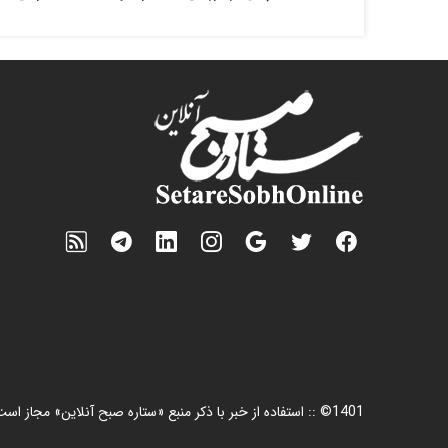
1401© :: استفاده از خبر با ذکر منبع «ستاره صبح آنلاین» مجاز است.