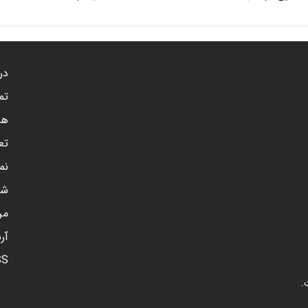
درب
تم
هم
تع
نم
شن
مر
آر
SS