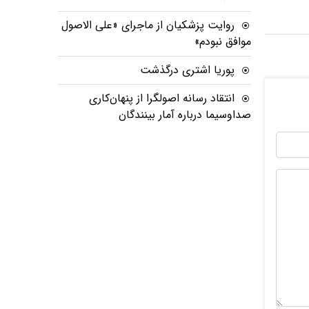
روایت پزشکیان از ماجرای «علی الاصول
موافق نبودم»
پوریا اشتری درگذشت
انتقاد رسانه اصولگرا از پنهان‌کاری
صداوسیما درباره آمار بینندگان