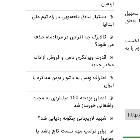
اربعین
 تسهیل
دستیار سابق قلعه‌نویی در راه تیم ملی
به‌طور
ایتالیا
کالابرگ چه افرادی در مردادماه حذف
ک نخست
می شود؟
اب لازم را به
قدرت ویرانگری ناس و فروش آزادانه
مخدر جدید
اعتراف ونس به دشوار بودن مذاکره با
ایران
اعطای بودجه 150 میلیاردی به مجید
واشقانی خبرساز شد
http:
شهید لاریجانی چگونه ردیابی شد؟
برای ترامپ مهم نیست تاج باشد یا
عمامه!