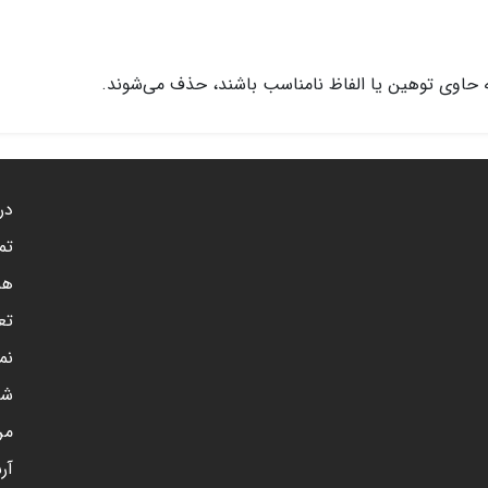
 حاوی توهین یا الفاظ نامناسب باشند، حذف می‌شوند.
درب
تم
هم
تع
نم
شن
مر
آر