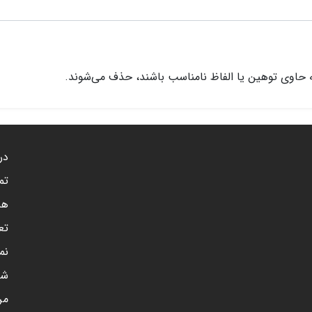
 حاوی توهین یا الفاظ نامناسب باشند، حذف می‌شوند.
درب
تم
هم
تع
نم
شن
مر