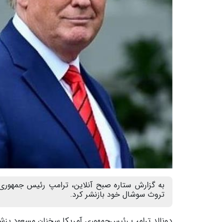
به گزارش ستاره صبح آنلاین، ترامپ رئیس جمهوری
تروث سوشال خود بازنشر کرد.
دونالد ترامپ رئیس‌جمهوری آمریکا سخنان مسعود پزشک