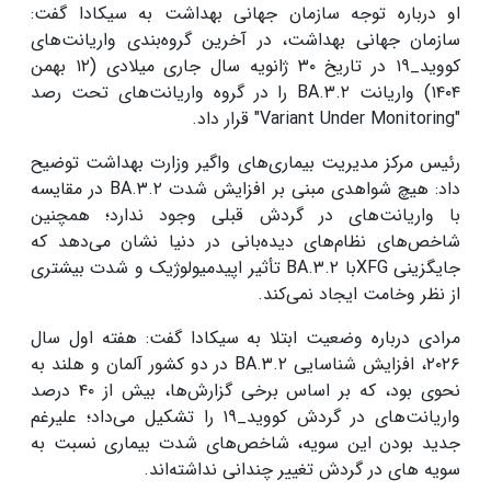
او درباره توجه سازمان جهانی بهداشت به سیکادا گفت:
سازمان جهانی بهداشت، در آخرین گروه‌بندی واریانت‌های
کووید_۱۹ در تاریخ ۳۰ ژانویه سال جاری میلادی (۱۲ بهمن
۱۴۰۴) واریانت BA.۳.۲ را در گروه واریانت‌های تحت رصد
"Variant Under Monitoring" قرار داد.
رئیس مرکز مدیریت بیماری‌های واگیر وزارت بهداشت توضیح
داد: هیچ شواهدی مبنی بر افزایش شدت BA.۳.۲ در مقایسه
با واریانت‌های در گردش قبلی وجود ندارد؛ همچنین
شاخص‌های نظام‌های دیده‌بانی در دنیا نشان می‌دهد که
جایگزینی XFGبا BA.۳.۲ تأثیر اپیدمیولوژیک و شدت بیشتری
از نظر وخامت ایجاد نمی‌کند.
مرادی درباره وضعیت ابتلا به سیکادا گفت: هفته اول سال
۲۰۲۶، افزایش شناسایی BA.۳.۲ در دو کشور آلمان و هلند به
نحوی بود، که بر اساس برخی گزارش‌ها، بیش از ۴۰ درصد
واریانت‌های در گردش کووید_۱۹ را تشکیل می‌داد؛ علیرغم
جدید بودن این سویه، شاخص‌های شدت بیماری نسبت به
سویه های در گردش تغییر چندانی نداشته‌اند.