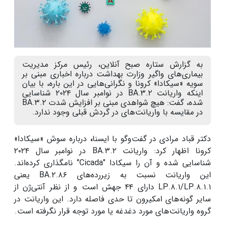
به گزارش ستاره صبح آنلاین، رئیس مرکز مدیریت
بیماری‌های واگیر وزارت بهداشت درباره اخباری مبنی بر
سویه «سیکادا» کرونا و نگرانی‌هایی در این باره، با بیان
اینکه واریانت BA.۳.۲ در نوامبر سال ۲۰۲۴ شناسایی
شده، گفت: هیچ شواهدی مبنی بر افزایش شدت BA.۳.۲
در مقایسه با واریانت‌های در گردش قبلی وجود ندارد.
دکتر قباد مرادی در گفت‌وگو با ایسنا
،
درباره سوش «سیکادا»
کرونا اظهار کرد: واریانت BA.۳.۲ در نوامبر سال ۲۰۲۴
شناسایی شده و آن را سیکادا "Cicada" نامگذاری کرده‌اند.
این واریانت نسبت به زیررده‌های BA.۲.۸۶ یعنی
LP.۸.۱/LP.۸.۱.۱ دارای ۴۴ جهش است و از نظر آنتی‌ژن از
سایر گونه‌های امکیرون تا حدی فاصله دارد. این واریانت در
گروه واریانت‌های مورد دغدغه یا مورد توجه قرار نگرفته است.