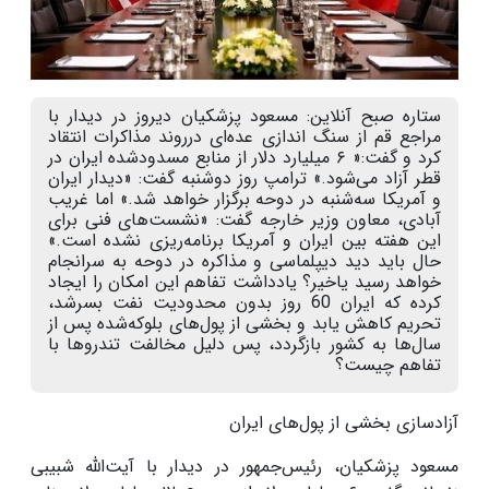
ستاره صبح آنلاین: مسعود پزشکیان دیروز در دیدار با
مراجع قم از سنگ اندازی عده‌ای درروند مذاکرات انتقاد
کرد و گفت:« ۶ میلیارد دلار از منابع مسدودشده ایران در
قطر آزاد می‌شود.» ترامپ روز دوشنبه گفت: «دیدار ایران
و آمریکا سه‌شنبه در دوحه برگزار خواهد شد.» اما غریب
آبادی، معاون وزیر خارجه گفت: «نشست‌های فنی برای
این هفته بین ایران و آمریکا برنامه‌ریزی نشده است.»
حال باید دید دیپلماسی و مذاکره در دوحه به سرانجام
خواهد رسید یاخیر؟ یادداشت تفاهم این امکان را ایجاد
کرده که ایران 60 روز بدون محدودیت نفت بسرشد،
تحریم کاهش یابد و بخشی از پول‌های بلوکه‌شده پس از
سال‌ها به کشور بازگردد، پس دلیل مخالفت تندروها با
تفاهم چیست؟
آزادسازی بخشی از پول‌های ایران
مسعو
د پزشکیان، رئیس‌جمهور در دیدار با آیت‌الله‌ شبیبی