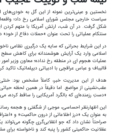
نخستین و عینی‌ترین نمونه از این گل به خودی‌های 
سیاست خارجی مجلس شورای اسلامی رخ داد؛ واقعه‌ای ک
شکل گرفت. در آن شب، ارتش آمریکا با متهم کردن ای
سنتکام عملیاتی را تحت عنوان «حملات دفاع از خود» در 
در این شرایط بحرانی که سایه یک درگیری نظامی ناخو
اسلامی وارد یک آرایش هوشمندانه برای کاهش سطح تنش
عملیات هجوم ای در منطقه رخ نداده؛ معاون وزیر امور 
قالیباف و عباس عراقچی با ادبیاتی دیپلماتیک تاکید کرد
هدف از این مدیریت خبر، کاملاً مشخص بود: خنثی
عقب‌نشینی از مواضع. اما دقیقاً در همین لحظه حی
«دستِ رزمنده‌ای که بالگرد آمریکایی را ساقط کرده، می‌
این اظهارنظر احساسی، موجی از شگفتی و هجمه رسانه‌ای ر
به عنوان یک «درز اطلاعاتی از درون حاکمیت» و «اعتراف 
صراحتاً نشان داد که جو انقلابی‌گری چگونه می‌تواند ی
عقلانیت حاکمیتی کشور را پنبه کند و ناخواسته برای 