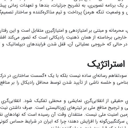
در یک برنامه تصویری، به تشریح جزئیات، بندها و تعهدات زمانی پی
ی و وضعیت تنگه هرمز) پرداخت و تیم مذاکره‌کننده و ساختار تصمیم‌گیر
، محرمانه و مبتنی بر امتیازدهی و امتیازگیری متقابل است و این رفتا
خارجی برخاسته از همان ذهنیت رادیکالی است که تصور می‌کند افش
، در حالی که خروجی عملیاتی آن، قفل شدن فرایندهای دیپلماتیک و
استراتژیک
یک سوءتفاهم رسانه‌ای ساده نیست بلکه با یک «گسست ساختاری در درک
ناحی و خلسه ناشی از تأیید شدن توسط محافل رادیکال را بر منافع 
ِ حقیقی از انقلابی‌گریِ نمایشی و محفلی تفکیک شود. انقلابی‌گریِ 
تی و ترجیح منافع ملی بر تیترهای ژورنالیستی است. صِرف داشتن نیت 
زمین امنیت ملی نیست. منتقدان وقت آن رسیده است که نهادهای نظ
سرکنگبین‌گونه را افزایش دهند؛ چرا که ایران در شرایط حساس کنونی