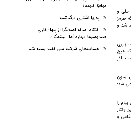
موافق نبودم»
 ملی و
پوریا اشتری درگذشت
ه هرمز
د شد و
انتقاد رسانه اصولگرا از پنهان‌کاری
صداوسیما درباره آمار بینندگان
جمهوری
حساب‌های شرکت ملی نفت بسته شد
که هیچ
مدباقر
ی بدون
عی شد:
پیام را
ن رفتار
فاعی و