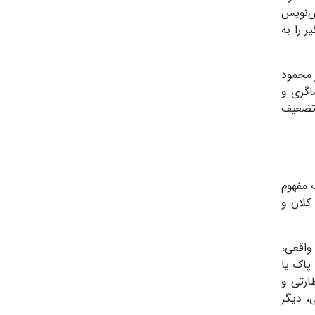
ش‌نویس
 را به
ر محمود
اگری و
 تضعیف
 مفهوم
کلان و
واقعی،
پاک یا
ارتی و
، دیگر