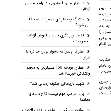
دستیار سابق قلعه‌نویی در راه تیم ملی
ی در تمامی بیش از ۴ دهه گذشته مفهوم
ایتالیا
 پدیده
کالابرگ چه افرادی در مردادماه حذف
ه‌دار،
می شود؟
به بعد
نتی را
قدرت ویرانگری ناس و فروش آزادانه
، برخی
مخدر جدید
ی نظام
اعتراف ونس به دشوار بودن مذاکره با
ایران
 حکایت
 بادام
اعطای بودجه 150 میلیاردی به مجید
واشقانی خبرساز شد
ن چیزی
شهید لاریجانی چگونه ردیابی شد؟
ان‌های
ک گسست
برای ترامپ مهم نیست تاج باشد یا
عمامه!
روایت پزشکیان از ماجرای «علی الاصول