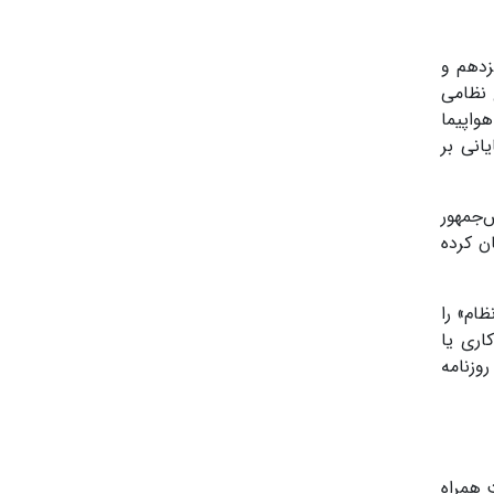
زدهم و
 مرجع نظامی
واپیما
انی بر
‌جمهور
ن کرده
ام» را
اری یا
وزنامه
 همراه