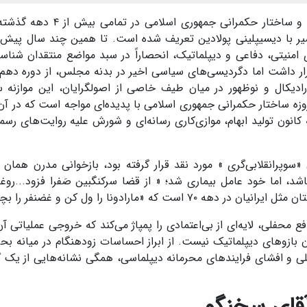
از خبرآنلاین، در ادبیات سیاسی و ساختار حکمرانی جمهوری اسلام
سیر با دیسیپلینی پولادین تعریف شده است. تا همین چند سال پیش،
منیتی، دفاعی و دیپلماتیک، انحصاراً در سبد مواضع منتقدان شناسنام
رار داشت اما دگردیسی‌های سیاسی اخیر در بدنه مجلس، از دوره دهم 
دیکال و نوظهور در میان طیف خاصی از اصولگرایان، این موازنه س
 ساختار حکمرانی جمهوری اسلامی با پدیده‌ای مواجه است که در آن
نون تولید ابهام، موازی‌کاری رسانه‌ای و شورش علیه روایت‌های رسم
«سوپرانقلابی‌گری » مورد نقد قرار گرفته بود، بازخوانی مدرن همان
شد، اما خود عامل بیماری شد؛ « از قضا سرکنگبین صَفرا فزود...روغن
 «مارادونا را ول کن و غضنفر را بچسب».
ع محفلی، لایه‌ای از بی‌اعتمادی را پمپاژ می‌کند که خروجی عملیاتی آ
ازوهای دیپلماتیک نیست. از ابراز احساسات زودهنگام در میانه بحر
ی ملی و افشای فرایندهای محرمانه دیپلماسی، همگی نشانه‌هایی از ی
قای سخنگو