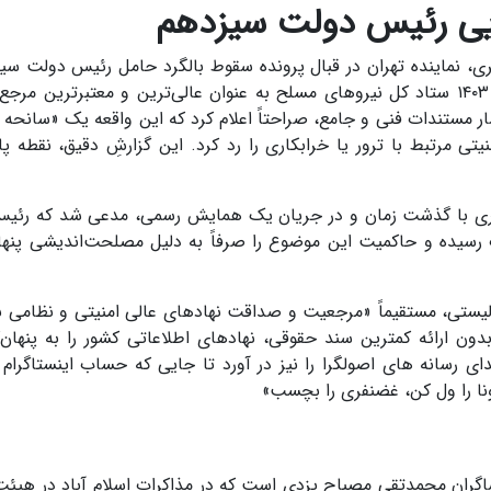
ایی رئیس دولت سیزدهم
ی، نماینده تهران در قبال پرونده سقوط بالگرد حامل رئیس دولت سی
همراهانش بازمی‌گردد. بعد از واقعه سی‌ام اردیبهشت ۱۴۰۳ ستاد کل نیروهای مسلح به عنوان عالی‌ترین و معتبرترین
مستندات فنی و جامع، صراحتاً اعلام کرد که این واقعه یک «سانحه ه
تی مرتبط با ترور یا خرابکاری را رد کرد. این گزارشِ دقیق، نقطه پای
فری با گذشت زمان و در جریان یک همایش رسمی، مدعی شد که رئیس
 رسیده و حاکمیت این موضوع را صرفاً به دلیل مصلحت‌اندیشی پنها
الیستی، مستقیماً «مرجعیت و صداقت نهادهای عالی امنیتی و نظامی نظ
ون ارائه کمترین سند حقوقی، نهادهای اطلاعاتی کشور را به پنهان‌ک
ی رسانه های اصولگرا را نیز در آورد تا جایی که حساب اینستاگرام ر
ونا را ول کن، غضنفری را بچسب»
شاگران محمدتقی مصباح یزدی است که در مذاکرات اسلام آباد در هیئت