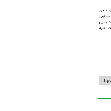
ل تصور
نوظهور
؛ جایی
ت علیه
http: