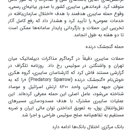
متوقف کرد. فرماندهی سایبری کشور با صدور بیانیه‌ای رسمی،
وقوع حمله سایبری هدفمند با هدف «اختلال سازمان‌یافته در
خدمات عمومی» را تأیید کرد و هشدار داد که رفع کامل آثار
تخریبی این حملات و بازگردانی پایدار سامانه‌ها ممکن است
تا دو هفته به طول انجامد
.
حمله گنجشک درنده
حملات سایبری دقیقاً در گرماگرم مذاکرات دیپلماتیک میان
تهران و واشنگتن در سوئیس رخ داد. روزنامه تلگراف در
گزارشی مستند فاش کرد که کارشناسان سایبری، گروه هکری
خوش‌نام «گنجشک درنده
» (Predatory Sparrow)
را که به
عنوان جبهه عملیاتی واحد
۸۲۰۰
ارتش اسرائیل و موساد
شناخته می‌شود، عامل اصلی این حمله معرفی کرده‌اند. این
عملیات سایبری مشترک با هدف مسدودسازی مسیرهای
نقل‌وانتقال پول، به تعویق انداختن توان مالی ایران و ضربه
مستقیم به تفاهم‌نامه صلح سوئیس طراحی و اجرا شد
.
بانک مرکزی: اختلال بانک‌ها ادامه دارد