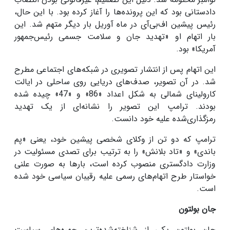
دادستانی بود که این پرونده‌ها را آغاز کرده بود. با این حال،
رئیس پیشین اف‌بی‌آی در ماه آوریل بار دیگر متهم شد. این
بار اتهام او «تهدید جان و سلامت جسمی رئیس‌جمهور
آمریکا» بود.
این اتهام پس از انتشار تصویری در شبکه‌های اجتماعی مطرح
شد. در آن تصویر، صدف‌های دریایی روی ساحلی در ایالت
کارولینای شمالی به شکل اعداد «86» و «47» چیده شده
بودند. ترامپ این تصویر را نشانه‌ای از یک تهدید
رمزگذاری‌شده علیه خود دانست.
ترامپ که دو تن از وکلای شخصی پیشین خود، یعنی «پم
باندی» و «تاد بلانش» را به ترتیب برای تصدی مسئولیت در
وزارت دادگستری منصوب کرده است، بارها به صورت علنی
خواستار طرح اتهام‌های رسمی علیه رقیبان سیاسی خود شده
است.
جان بولتون
جان بولتون یکی از شناخته‌شده‌ترین چهره‌های سیاست