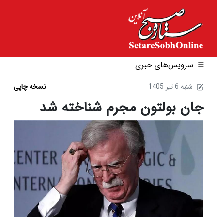
سرویس‌های خبری
1405 شنبه 6 تير
نسخه چاپی
جان بولتون مجرم شناخته شد