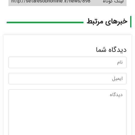
لینک کوتاه
http://setaresobhonline.ir/news/898
خبرهای مرتبط
دیدگاه شما