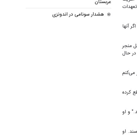
عربستان
ق تعهدات
هشدار سونامی در اندونزی
گر آنها
ل منجر
در حال
 می‌کنم
ع کرده
" و او
ند. او