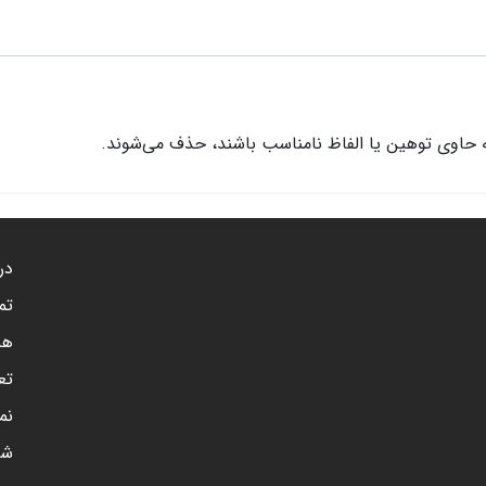
 حاوی توهین یا الفاظ نامناسب باشند، حذف می‌شوند.
درب
تم
هم
تع
نم
شن