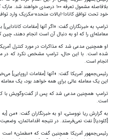
بلافاصله مشمول تعرفه ۱۰۰ درصدی 
خود تحت توافق کانادا-ایالات متحده-مکزیک وارد توافق
ترامپ به خبرنگاران گفت: «اگر آنها [مقامات کانادایی] ب
معامله‌ای را که او به دنبال آن است انجام دهند، چین 
او همچنین مدعی شد که مذاکرات در مورد کنترل آمریکا 
شده است. با این حال، ترامپ مشخص نکرد که در مور
انجام است.
رئیس‌جمهور آمریکا گفت: «آنها [مقامات اروپایی] می‌خوا
این یک معامله عالی برای همه خواهد بود، یک معامله ب
ترامپ همچنین مدعی شد که پس از گفت‌وگویش با کلود
است.
به گزارش ریا نووستی، او به خبرنگاران گفت: «من [به ش
[کلودیا] نفت نمی‌فرستد. در نتیجه اقداماتمان، وضعی
رئیس‌جمهور آمریکا همچنین گفت که «مطمئن» است واشنگ