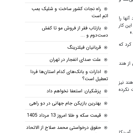
راه نجات کشور ساخت و شلیک بمب
اتم است
نها را
ین کار
بازتاب فقر از فروش مو تا کفش
»
دست‌دوم و ...
کرد که
قربانیان فیلترینگ
علت صدای انفجار در تهران
از هند
ادارات و بانک‌های کدام استان‌ها فردا
تعطیل است؟
ند نیز
 نکرده
پزشکیان: استعفا نخواهم داد
بهترین بازیکن جام جهانی در دو راهی
قیمت سکه و طلا امروز 13 مرداد 1405
حقوق درخواستی محمد صلاح از الاتحاد
آمریکا