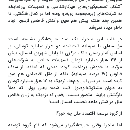
آشکار، تصمیم‌گیری‌های غیرکارشناسی و تسهیلات بی‌ضابطه
به شرکت‌های زیرمجموعه روبه‌رو بوده؛ اما در کمال شگفتی، تا
همین چند هفته پیش هم هیچ واکنش قاطعی ازسوی نهاد
ناظر دیده نمی‌شد
.
در قلب این ماجرا، یک عدد حیرت‌انگیز نشسته است:
مؤسسه‌ای با سرمایه ثبت‌شده دو هزار میلیارد تومانی، بر
اساس آمار رسمی بانک مرکزی تا پایان شهریور امسال، بیش
از
۳۶
هزار میلیارد تومان تسهیلات خالص به شرکت‌های
مرتبط با خودش پرداخت کرده؛ عددی که نه‌فقط از سقف
قانونی (
۴۰
درصد سرمایه)، بلکه از عقل اقتصادی هم عبور
کرده است. در بین این وام‌ها، نزدیک به
۱۲
هزار میلیارد تومان
به عنوان مشکوک‌الوصول ثبت شده؛ یعنی پولی که عملاً
بازگشتی برایش متصور نیست. رقمی که نزدیک به زیان خالص
ملل در شش ماهه نخست امسال است
!
از گروه توسعه اقتصاد ملل چه خبر؟
!
اما ماجرا وقتی حیرت‌انگیزتر می‌شود که نام گروه توسعه