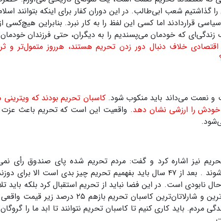
ذاشتیم شعب ابی‌طالب. در این دوران کفار برای اینکه بتوانند اسلام ر
اسی قراردادند اما کسی این لفظ را به کار نبرد. بنابراین هیچ‌کسی از
زندگی‌ای که خودمان می‌پسندیم را به دیگران، حتی فرزندان خودمان
ای اقتصادی خلاف دنبال دور زدن تحریم هستند، هرروز متمول‌تر و ثرو
کت و نعمت می‌داند باید منکوب شود.
کاسبان تحریم بودند که ویترینی دا
تا خودش را ارزشی نشان دهد
. واقعیت این است که تحریم باعث عزت
‌شود
.
ریم نیز اشاره کرد و گفت: مردم تحریم شده پای صندوق رأی نمی‌
وند . بعد از
۴۷
سال باید بفهمیم تحریم چیز بدی است الا برای دوزن
حال نابودی است. در این فضا نباید از تحریم استقبال کرد بلکه باید تل
ین و شارلاتان‌ترین کاسبان تحریم بازهم
۲۵
درصد زیر قیمت واقعی 
مردم. باید کاری کنیم تا کاسبان تحریم نتوانند تا ابد ما را گروگا
ت
.