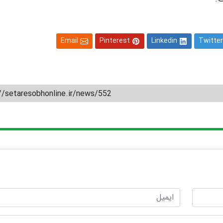
Email
Pinterest
Linkedin
Twitter
//setaresobhonline.ir/news/552