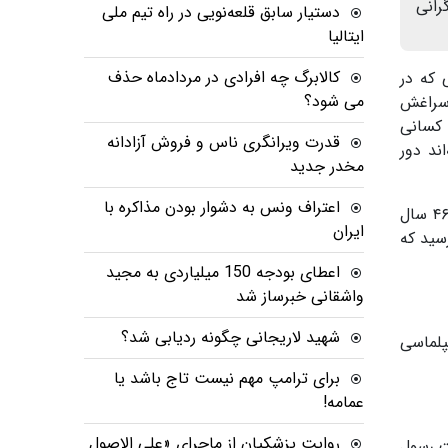
رانی
دستیار سابق قلعه‌نویی در راه تیم ملی
ایتالیا
کالابرگ چه افرادی در مردادماه حذف
 که در
می شود؟
 سراغش
 کسانی
قدرت ویرانگری ناس و فروش آزادانه
ند دور
مخدر جدید
اعتراف ونس به دشوار بودن مذاکره با
۴
سال
ایران
سید که
اعطای بودجه 150 میلیاردی به مجید
واشقانی خبرساز شد
شهید لاریجانی چگونه ردیابی شد؟
پلماسی
برای ترامپ مهم نیست تاج باشد یا
عمامه!
روایت پزشکیان از ماجرای «علی الاصول
ت رسول