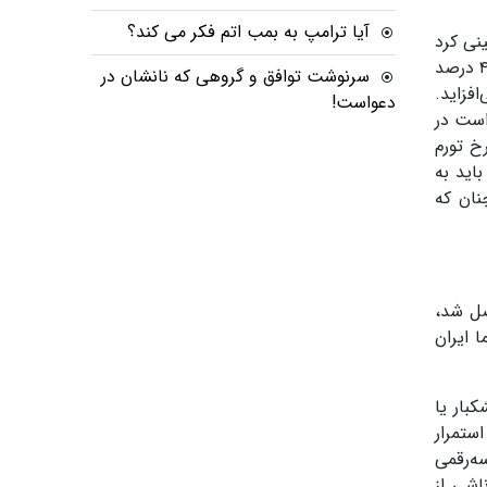
آیا ترامپ به بمب اتم فکر می کند؟
نی کرد
درصد
سرنوشت توافق و گروهی که نانشان در
فزاید.
دعواست!
است در
خ تورم
اید به
نان که
ل شد،
 ایران
بار یا
ستمرار
ه‌رقمی
اشی از