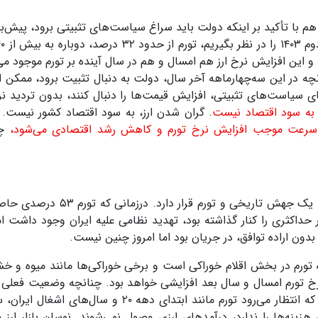
با تأکید بر اینکه دولت باید سراغ سیاست‌های تثبیتی برود، پیش‌بی
دوم
۱۴۰۳
را در نظر بگیریم، تورم از حدود
۳۲
درصد، دوباره به بیش از
۴۰
و این افزایش نرخ ارز هم امسال و هم در سال آینده بر تورم موجود می‌ا
چه در این سه‌چهارماهه آخر سال، دولت به دنبال تثبیت برود، ممکن 
ی سیاست‌های تثبیتی، افزایش قیمت‌ها را دنبال کنند، بدون تردید نر
به سود اقتصاد نیست
.
گران شدن ارز، به سود اقتصاد کشور نیست. ب
ه سرعت موجب افزایش نرخ تورم و کاهش رشد اقتصادی می‌شود،
چ
یک جهش تاریخی‌ و تورم قرار دارد. درزمانی که تورم
۵۳
درصدی حاص
کثری را کنار گذاشته بود، تهدید نظامی علیه ایران وجود داشت اما
 بدون اراده توافق، در جریان بود اما امروز چنین نیست.
تورم در بخش اقلام خوراکی است و برخی خوراکی‌ها مانند میوه و خشک
نرخ تورم امسال و سال بعد افزایشی خواهد بود. چنانچه وضعیت فعلی ا
 انتظار می‌رود تورم مانند ابتدای دهه
۲۰
و سال‌های اشغال ایران، س
نه‌ها را ندارد، درآمدهای ارزی وصول نمی‌شوند. نوسان بازار ارز ن