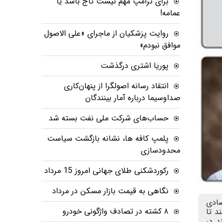
برای ترامپ مهم نیست تاج باشد یا
عمامه!
روایت پزشکیان از ماجرای «علی الاصول
موافق نبودم»
پوریا اشتری درگذشت
انتقاد رسانه اصولگرا از پنهان‌کاری
صداوسیما درباره آمار بینندگان
حساب‌های شرکت ملی نفت بسته شد
پلمپ کافه ها، نشانه بازگشت سیاست
محدودسازی
رکوردشکنی طلای جهانی امروز 15 مرداد
نگاهی به قیمت بازار مسکن در مرداد
اد ایران در پایان سال ۲۰۲۵ رشد اقتصادی
۸ کشته در تصادف واژگونی خودرو
 می‌کند تا
د در