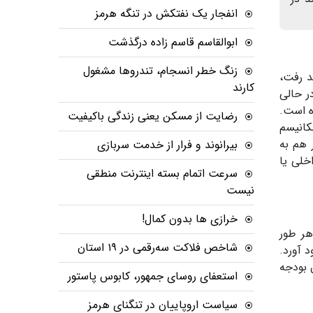
انفجار یک نفتکش در تنگه هرمز
ابوالقاسم قاسم زاده درگذشت
زنگ خطر انسجام، تندروها مشغول
د رفت،
کارند
ر حالی
ه است.
رضایت از مسکن یعنی زندگی باکیفیت
کانیسم
 هم به
بیرانوند و فرار از خدمت سربازی
خلی یا
سرعت اتمام بسته‌ اینترنت منطقی
نیست
خرازی ها بدون کمال!
هر طور
شاخص فلاکت سه‌رقمی در ۱۹ استان
 آورد.
 بودجه
استعفای روسای جمهور، کابوس پاستور
سیاست اروپاییان در تنگنای هرمز