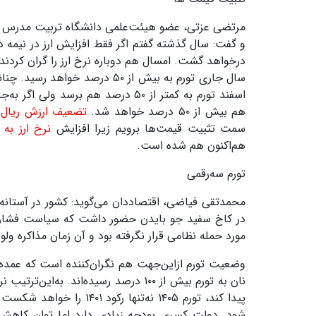
مرتضی عزتی، عضو هیئت‌علمی دانشگاه تربیت مدرس هم 
و گفت: ‌سال گذشته گفتم اگر فقط افزایش ارز در نیمه 
درخواهد گشت. امسال هم دوباره نرخ ارز را گران کردند 
سال جاری تورم به بیش از
۵۰
درصد خواهد رسید
.
چنان
اسفند تورم به کمتر از
۵۰
درصد هم برسد ولی اگر به‌جا
هم بیش از
۵۰
درصد خواهد شد
.
تضعیف ارزش ریال 
سمت تثبیت قیمت‌ها برویم زیرا افزایش
نرخ ارز ب
هم‌اکنون هم شده است
.
تورم سه‌رقمی
محمدتقی فیاضی، اقتصاددان می‌گوید: کشور در آستانه 
در کاخ سفید جو بایدن حضور داشت که سیاست فشار حدا
مورد حمله نظامی قرار نگرفته بود و آن زمان مذاکره ولو
وضعیت تورم ازاین‌جهت هم نگران‌کننده است که عمده 
نان به تورم بیش از
۱۰۰
درصد رسیده‌اند. به‌این‌ترتیب 
پیدا کند، تورم
۱۴۰۵
نه‌تنها رکود
۱۴۰۱
را خواهد شکست که
شود
.
دولت کسری بودجه زیادی دارد اما توان کاهش هزی