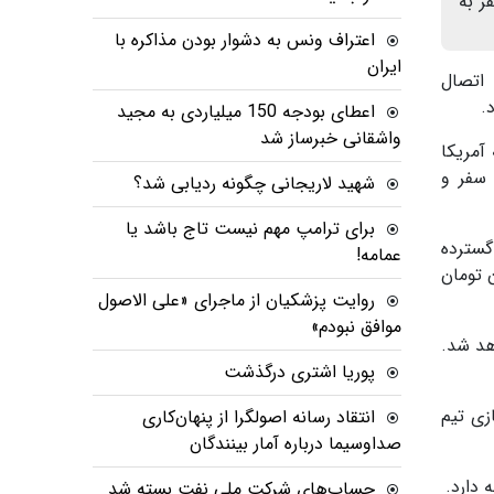
قمی که سفر به
اعتراف ونس به دشوار بودن مذاکره با
ایران
 اتصال
اعطای بودجه 150 میلیاردی به مجید
واشقانی خبرساز شد
آمریکا
زمان سفر و
شهید لاریجانی چگونه ردیابی شد؟
برای ترامپ مهم نیست تاج باشد یا
گسترده
عمامه!
ایش یافته و اقامت ۱۰ روزه در این شهر اکنون حدود ۴۶۰ میلیون تومان
روایت پزشکیان از ماجرای «علی الاصول
موافق نبودم»
ا دست‌کم ۲۰ میلیون تومان خواهد شد.
پوریا اشتری درگذشت
زی تیم
انتقاد رسانه اصولگرا از پنهان‌کاری
صداوسیما درباره آمار بینندگان
حساب‌های شرکت ملی نفت بسته شد