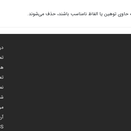
 حاوی توهین یا الفاظ نامناسب باشند، حذف می‌شوند.
درب
تم
هم
تع
نم
شن
مر
آر
SS