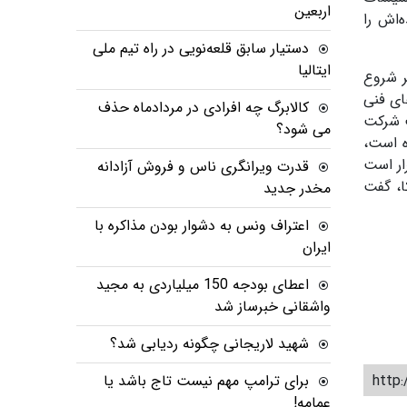
اربعین
‌اش را
دستیار سابق قلعه‌نویی در راه تیم ملی
ایتالیا
ر شروع
ای فنی
کالابرگ چه افرادی در مردادماه حذف
ت شرکت
می شود؟
ه است،
ار است
قدرت ویرانگری ناس و فروش آزادانه
ا، گفت
مخدر جدید
اعتراف ونس به دشوار بودن مذاکره با
ایران
اعطای بودجه 150 میلیاردی به مجید
واشقانی خبرساز شد
شهید لاریجانی چگونه ردیابی شد؟
برای ترامپ مهم نیست تاج باشد یا
http:
عمامه!