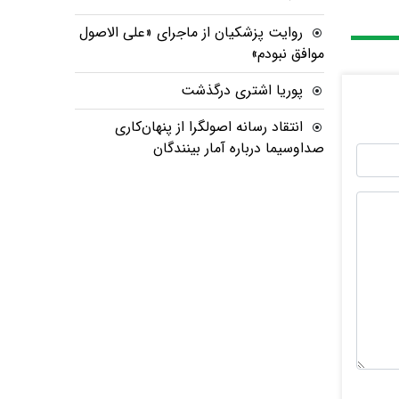
روایت پزشکیان از ماجرای «علی الاصول
موافق نبودم»
پوریا اشتری درگذشت
انتقاد رسانه اصولگرا از پنهان‌کاری
صداوسیما درباره آمار بینندگان