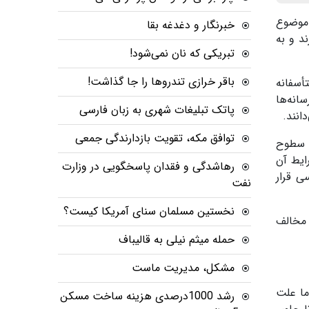
 موضوع
خبرنگار و دغدغه بقا
ن دارند و به
تبریکی که نان نمی‌شود!
باقر خرازی تندروها را جا گذاشت!
أسفانه
انه‌ها
پاتک تبلیغات شهری به زبان فارسی
انند.
توافق مکه، تقویت بازدارندگی جمعی
ر سطوح
ایط آن
رهاشدگی و فقدان پاسخگویی در وزارت
ی قرار
نفت
نخستین مسلمان سنای آمریکا کیست؟
 مخالف
حمله میثم نیلی به قالیباف
مشکل، مدیریت ماست
 را جمع می‌کند اما علت
رشد 1000درصدی هزینه ساخت مسکن