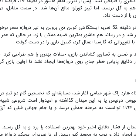
در سرتاسر زمین پخش شده بودند تا ضدحملات خطرناک‌تری را طراحی کنند. پس
 به گل برسند، اما تیبو کورتوا مانع آن‌ها شد. در سمت مقابل، در 
 را از دست داد.
بازی در نیمه دوم با هیجان بیشتری شروع شد؛ ابتدا در دقیقه 52 ضربه ایستگاهی کوین دی بروین به تیر دروازه مص
شد و در ریباند هم عاشور بدترین ضربه ممکن را زد. در حالی که عمر
 تغییراتی که گارسیا اعمال کرد، کنترل بازی را در دست گرفت.
 شد و ضمن به تساوی کشاندن بازی، حملات بهتری را هم طراحی کرد. ب
جیوس دونیس پا به این میدان گذاشته و امیدوار است شروعی شبیه
تاریخی خود در آمریکا داشته باشد، جایی که در سال ۱۹۹۴ توانست به مرحله حذفی برسد و یا جام جهانی قبلی که 
 عربستان از فشار دقایق اخیر خود بهترین استفاده را برد و به گل رسی
م انجام داد و توپ به محمد کنو رسید. او با ضربه‌ای محکم دروازه موس