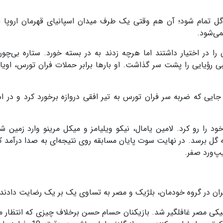
صور می‌کرد نخستین بازی گروه H بدون گل تمام شود؛ آن هم وقتی یک طرف میدان اسپانیای قهرمان اروپ
می‌شود.
را در اختیار داشتند اما هرچه زدند به در بسته خورد. ستاره بی‌چون
 ساله کیپ‌ورد بود که شبی رؤیایی را پشت سر گذاشت. او بارها برابر حملات فران تورس، اوی
یمه نخست در دقیقه ۳۹ رقم خورد؛ جایی که ضربه سر فران تورس به تیر افقی دروازه برخورد کرد و در 
 را رو کرد. لامین یامال، نیکو ویلیامز و میکل مرینو وارد زمین شد
به گل برسد. در نهایت سوت پایان مسابقه روی نتیجه‌ای به صدا درآمد ک
پ‌ورد صفر.
ران در گروه خودمان، بلژیک و مصر به تساوی یک بر یک رضایت دادند.
تاکتیکی مصر غافلگیر شد. بازیکنان حسام حسن برخلاف چیزی که انتظار م