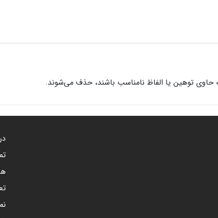
 حاوی توهین یا الفاظ نامناسب باشند، حذف می‌شوند.
درب
تم
هم
تع
نم