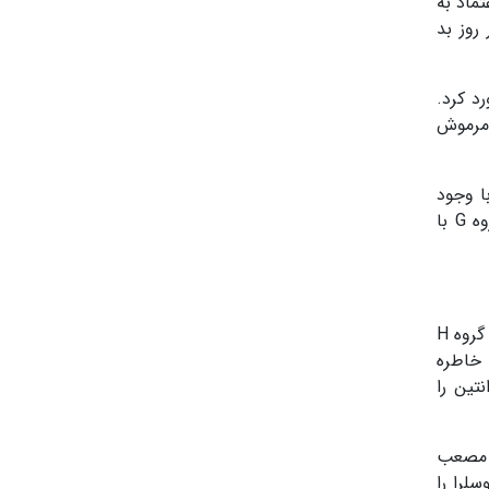
 از گلزنی امام عاشور در دقیقه 19، فراعنه اعتماد به
روز بد
ر برخورد کرد.
 مرموش
ا وجود
تلاش‌های تیم گارسیا و همچنین ضدحملات فراعنه، در دقایق پایانی خطر جدی روی دروازه‌ها ایجاد نشد تا اولین بازی گروه G با
دیدار تیم‌های عربستان و اروگوئه از این لحظه در ورزشگاه هارد راک شهر میامی آغاز شد، مسابقه‌ای که نخستین گام دو تیم در گروه H
 خاطره
آرژانتین را
د. مصعب
لرا را