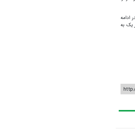
وخو بزند در ادامه
 یک به
http: