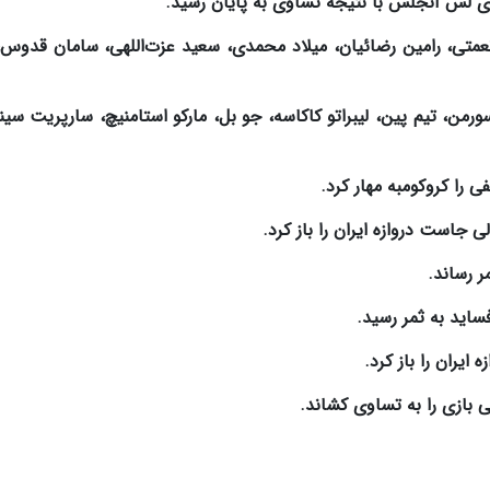
ای لس آنجلس با نتیجه تساوی به پایان رسید.
 نعمتی، رامین رضائیان، میلاد محمدی، سعید عزت‌اللهی، سامان قدوس
من، تیم پین، لیبراتو کاکاسه، جو بل، مارکو استامنیچ، سارپریت سین