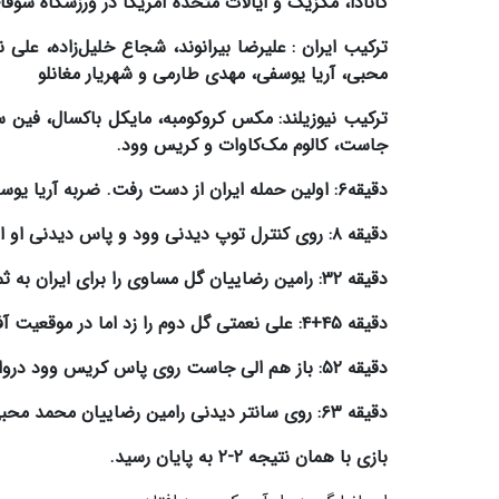
کانادا، مکزیک و ایالات متحده آمریکا در ورزشگاه سوف
ترکیب ایران :
علیرضا بیرانوند، شجاع خلیل‌زاده، علی
محبی، آریا یوسفی، مهدی طارمی و شهریار مغانلو
ترکیب نیوزیلند:
مکس کروکومبه، مایکل باکسال، فین سور
جاست، کالوم مک‌کاوات و کریس وود.
دقیقه۶: اولین حمله ایران از دست رفت. ضربه آریا یوسفی را کروکومبه مهار کرد.
دقیقه ۸: روی کنترل توپ دیدنی وود و پاس دیدنی او الی جاست دروازه ایران را باز کرد.
دقیقه ۳۲: رامین رضاییان گل مساوی را برای ایران به ثمر رساند.
دقیقه ۴۵+۴: علی نعمتی گل دوم را زد اما در موقعیت آفساید به ثمر رسید.
دقیقه ۵۲: باز هم الی جاست روی پاس کریس وود دروازه ایران را باز کرد.
دقیقه ۶۳: روی سانتر دیدنی رامین رضاییان محمد محبی بازی را به تساوی کشاند.
بازی با همان نتیجه ۲-۲ به پایان رسید.