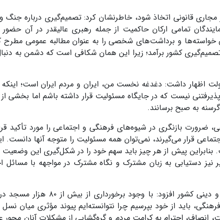
ز مجاری قانونی اتخاذ شود، خاطرنشان کرد: تصمیم‌گیری درباره جنگ و 
یندگان تمامی ارکان حاکمیت از جمله رهبری عالیقدر در آن حضور د
ن خواسته‌ها و برداشت‌های شخصی را به عنوان مطالبه عمومی مطرح کر
صمیم‌گیری کشور برآمد؛ زیرا این همان شکافی است که دشمن به دنبال
 دولت اظهار داشت: دغدغه نخست من، ایران و مردم ایران است؛ اینکه 
 پذیرفتنی نیست که در جایگاه مسئولیت قرار داشته باشم اما بخشی از م
سنه به صبح برسانند.
 ضرورت بازنگری در شیوه‌های فرهنگی و اجتماعی را مورد تأکید قرار
اعی قرار می‌گیرند، نمی‌توان همه مسئولیت را متوجه آنها دانست. ا
 بنابراین پیش از هر چیز باید سهم خود را در شکل‌گیری این وضعیت ب
ر نیز دستیابی به زبان مشترک و نگاه مشترک در مواجهه با مسائل ا
رئیس‌جمهور با اشاره به ظرفیت‌های گسترده فرهنگی و دینی کشور افزود: با وجود برخو
هنگی، باید از خود بپرسیم چرا نتوانسته‌ایم پیوند مؤثری میان نسل 
ت، انصاف، احترام به کرامت مردم و گره‌گشایی از مشکلات آنان محور عم