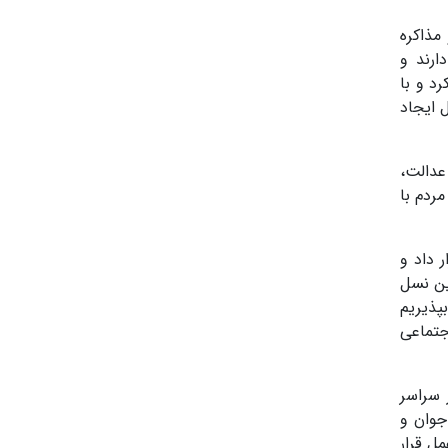
مذاکره
ارند و
د و با
 ایجاد
عدالت،
ردم با
 داد و
ین نسل
پذیریم
جتماعی
رداری از بیش از ۸۰ هزار مسجد در سراسر
جوان و
ل قرار