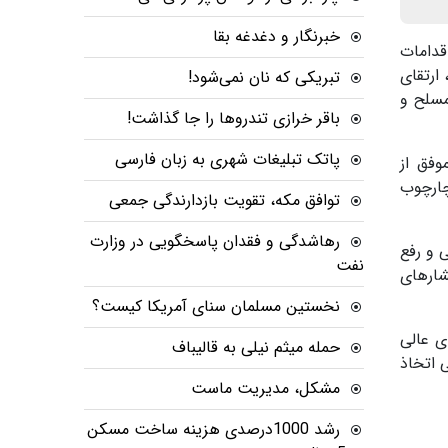
خبرنگار و دغدغه بقا
قدامات
ارتقای
تبریکی که نان نمی‌شود!
مسلح و
باقر خرازی تندروها را جا گذاشت!
پاتک تبلیغات شهری به زبان فارسی
وفق از
چارچوب
توافق مکه، تقویت بازدارندگی جمعی
رهاشدگی و فقدان پاسخگویی در وزارت
 و رفع
نفت
شارهای
نخستین مسلمان سنای آمریکا کیست؟
ی عالی
حمله میثم نیلی به قالیباف
 اتخاذ
مشکل، مدیریت ماست
رشد 1000درصدی هزینه ساخت مسکن