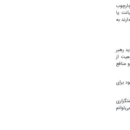
چارچوب
انت یا
رند به
د رهبر
عیت از
 منافع
ود برای
تگزاری
ی‌توانم