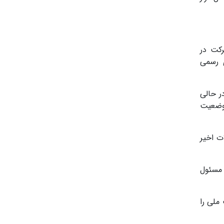
کت در
ی رسمی
ر حالی
 وضعیت
ت اخیر
 مسئول
ملی را