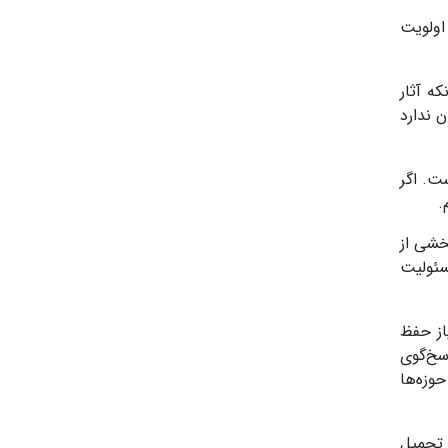
اولویت
ه آثار
ن ندارد
ت. اگر
.
خشی از
سئولیت
از حفظ
سخ‌گوی
وزه‌ها
 تحمیل