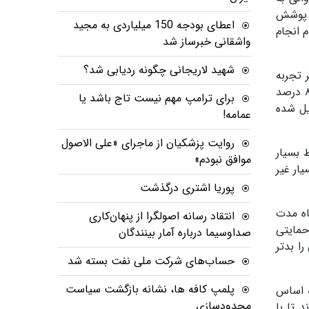
ا پوشش
اعطای بودجه 150 میلیاردی به مجید
 انجام
واشقانی خبرساز شد
شهید لاریجانی چگونه ردیابی شد؟
 تجربه
شده بود. بانک مرکزی در حالی نرخ تورم نقطه به نقطه را بیش از ۷۷ درصد اعلام کرده که مرکز آمار این شاخص را بیش از ۸۳ درصد
برای ترامپ مهم نیست تاج باشد یا
ازان تورم تبدیل شده
عمامه!
روایت پزشکیان از ماجرای «علی الاصول
 بسیار
موافق نبودم»
ار غیر
پوریا اشتری درگذشت
اه مدت
انتقاد رسانه اصولگرا از پنهان‌کاری
حمایتی
صداوسیما درباره آمار بینندگان
ا بدتر
حساب‌های شرکت ملی نفت بسته شد
پلمپ کافه ها، نشانه بازگشت سیاست
ه اساس
محدودسازی
 تا با