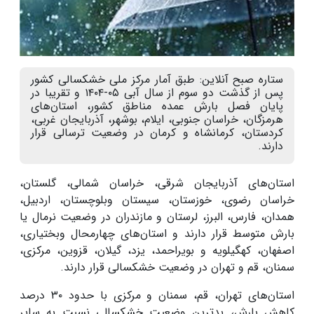
ستاره صبح آنلاین: طبق آمار مرکز ملی خشکسالی کشور
پس از گذشت دو سوم از سال آبی ۰۵-۱۴۰۴ و تقریبا در
پایان فصل بارش عمده مناطق کشور، استان‌های
هرمزگان، خراسان جنوبی، ایلام، بوشهر، آذربایجان غربی،
کردستان، کرمانشاه و کرمان در وضعیت ترسالی قرار
دارند.
استان‌های آذربایجان شرقی، خراسان شمالی، گلستان،
خراسان رضوی، خوزستان، سیستان وبلوچستان، اردبیل،
همدان، فارس، البرز، لرستان و مازندران در وضعیت نرمال یا
بارش متوسط قرار دارند و استان‌های چهارمحال وبختیاری،
اصفهان، کهگیلویه و بویراحمد، یزد، گیلان، قزوین، مرکزی،
سمنان، قم و تهران در وضعیت خشکسالی قرار دارند.
استان‌های تهران، قم، سمنان و مرکزی با حدود
۳۰
درصد
کاهش بارش، بدترین وضعیت خشکسالی نسبت به سایر