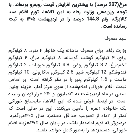
مرغ(287 درصد) با بیشترین افزایش قیمت روبه‌رو بوده‌اند. با
توجه وزن‌دهی وزارت رفاه به این کالا‌ها، تورم اقلام سبد
کالابرگ، رقم 144.8 درصد را در اردیبهشت
۱۴۰۵
به ثبت
رسانده است.
سبد مصرف
وزارت رفاه، برای مصرف ماهانه یک خانوار
۴
نفره،
۸
کیلوگرم
برنج،
۴
کیلوگرم گوشت گوساله،
۸
کیلوگرم مرغ،
۴
کیلوگرم
تخم‌مرغ، 3.2 کیلوگرم روغن، 4.8 کیلوگرم حبوبات، 2 کیلوگرم
قندوشکر، 12 کیلوگرم شیر، 2.8 کیلوگرم ماکارونی، 10 کیلوگرم
ماست و 1.6 کیلوگرم پنیر را در نظر گرفته است. بر اساس
قیمت اقلام خوراکی اعلام‌شده از سوی مرکز آمار، هزینه چنین
سبدی در ماه اردیبهشت به
۲۱‌
میلیون و
۲۱۲
هزار تومان رسیده
است. در اینجا، فرض شده که این کالاها، مایحتاج خوراکی
یک خانواده
۴
نفره را تأمین می‌کنند. این در حالی است که
کمتر از
۳
ماه از تصویب حداقل دستمزد سال
۱۴۰۵
می‌گذرد.
درصورتی‌که تورم ادامه‌دار باشد، در پایان سال
۱۴۰۵
هزینه اقلام
خوراکی، دستمزدها را به‌طور کامل خواهد بلعید.