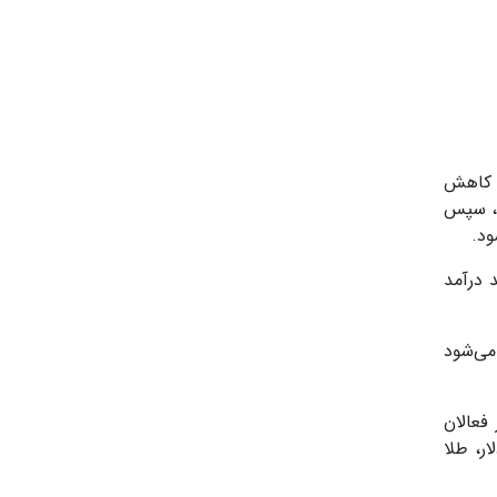
ا کاهش
د، سپس
ود.
 درآمد
 می‌شود
فعالان
ر، طلا