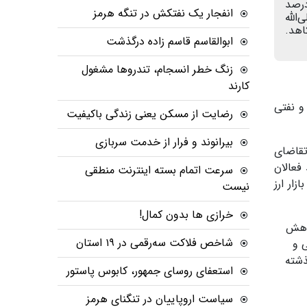
تحریم نفتی بیشتر شد، رشد اقتصادی نزدیک به صفر یا منفی شده و تورم سالانه هم بالای 40 درصد
انفجار یک نفتکش در تنگه هرمز
ست! ولی‌الله
اهد.
ابوالقاسم قاسم زاده درگذشت
زنگ خطر انسجام، تندروها مشغول
کارند
و نفتی
رضایت از مسکن یعنی زندگی باکیفیت
بیرانوند و فرار از خدمت سربازی
تقاضای
فعالان
سرعت اتمام بسته‌ اینترنت منطقی
ار ارز
نیست
خرازی ها بدون کمال!
کاهش
شاخص فلاکت سه‌رقمی در ۱۹ استان
 و
ذشته
استعفای روسای جمهور، کابوس پاستور
سیاست اروپاییان در تنگنای هرمز