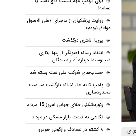
برای ترامپ مهم نیست تاج باشد یا
عمامه!
روایت پزشکیان از ماجرای «علی الاصول
موافق نبودم»
پوریا اشتری درگذشت
انتقاد رسانه اصولگرا از پنهان‌کاری
صداوسیما درباره آمار بینندگان
حساب‌های شرکت ملی نفت بسته شد
پلمپ کافه ها، نشانه بازگشت سیاست
محدودسازی
رکوردشکنی طلای جهانی امروز 15 مرداد
نگاهی به قیمت بازار مسکن در مرداد
۸ کشته در تصادف واژگونی خودرو
ستاره صبح آنلاین: تجربه برجام در سال‌های 94، 95 و 96 نشان داد که رشد اقتصاد مثبت و تورم یک‌رقمی شد، اما از سال 98 که