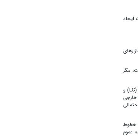
ت ایجاد
زارهای
ت، مگر
(LC
و
 خارجی
حتمالی
 خطوط
ه عموم