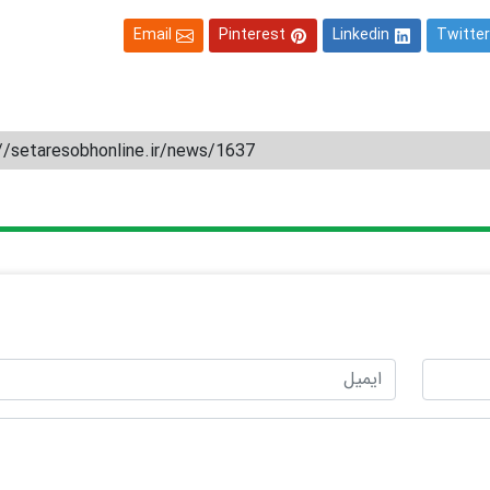
Email
Pinterest
Linkedin
Twitter
//setaresobhonline.ir/news/1637