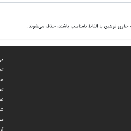
 حاوی توهین یا الفاظ نامناسب باشند، حذف می‌شوند.
درب
تم
هم
تع
نم
شن
مر
آر