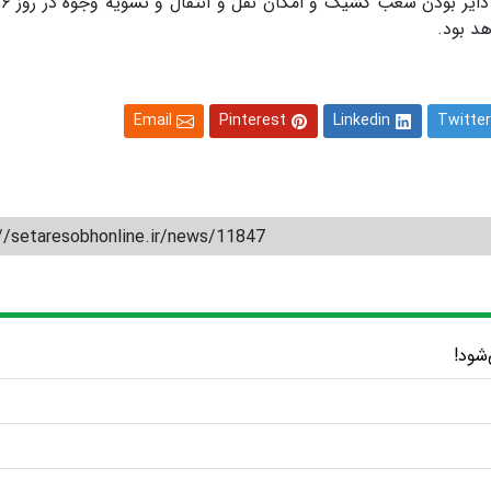
Email
Pinterest
Linkedin
Twitter
//setaresobhonline.ir/news/11847
‌شود!