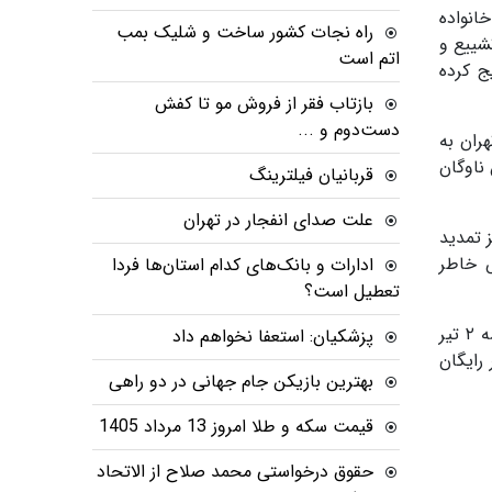
خانواده
راه نجات کشور ساخت و شلیک بمب
شییع و
اتم است
ج کرده
بازتاب فقر از فروش مو تا کفش
دست‌دوم و ...
 روز گذشته، متروی تهران به‌
این ناوگان
قربانیان فیلترینگ
علت صدای انفجار در تهران
 تمدید
ش خاطر
ادارات و بانک‌های کدام استان‌ها فردا
تعطیل است؟
طبق مصوبه شورای شهر تهران طرح رایگان ماندن مترو و اتوبوس در پایتخت برای مراسم تشییع رهبر شهید انقلاب در جلسه ۲ تیر
پزشکیان: استعفا نخواهم داد
شهر تهران به تصویب رسید و بر این اساس مترو و اتوبوس در پایتخت تا ۱۹ تیر رایگان
بهترین بازیکن جام جهانی در دو راهی
قیمت سکه و طلا امروز 13 مرداد 1405
حقوق درخواستی محمد صلاح از الاتحاد