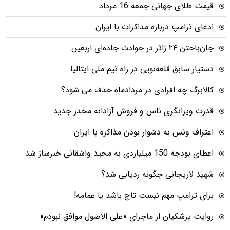
قیمت طلای جهانی جمعه 16 مرداد
ادعای ترامپ درباره مذاکرات با ایران
جان‌باختن ۲۴ زائر در حوادث جاده‌ای اربعین
دستیار سابق قلعه‌نویی در راه تیم ملی ایتالیا
کالابرگ چه افرادی در مردادماه حذف می شود؟
قدرت ویرانگری ناس و فروش آزادانه مخدر جدید
اعتراف ونس به دشوار بودن مذاکره با ایران
اعطای بودجه 150 میلیاردی به مجید واشقانی خبرساز شد
شهید لاریجانی چگونه ردیابی شد؟
برای ترامپ مهم نیست تاج باشد یا عمامه!
روایت پزشکیان از ماجرای «علی الاصول موافق نبودم»