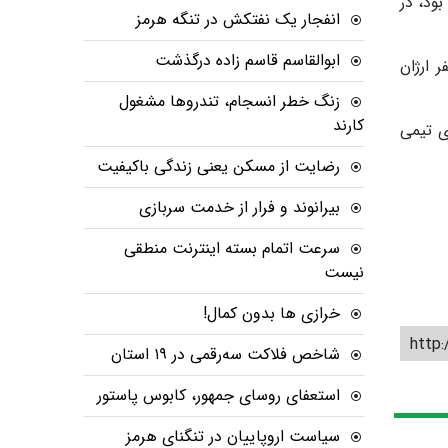
 نتیجه ۷ بر ۳ به پیروزی رسیده بود، در
انفجار یک نفتکش در تنگه هرمز
ابوالقاسم قاسم زاده درگذشت
فر ژه‌ینگ سونگ از چین را شکست داد و سپس با نتیجه ۸ بر صفر ارژان
زنگ خطر انسجام، تندروها مشغول
کارند
 از ۲۰ تا ۲۵ امتیاز در رده بندی تیمی
رضایت از مسکن یعنی زندگی باکیفیت
بیرانوند و فرار از خدمت سربازی
سرعت اتمام بسته‌ اینترنت منطقی
نیست
خرازی ها بدون کمال!
http:
شاخص فلاکت سه‌رقمی در ۱۹ استان
استعفای روسای جمهور، کابوس پاستور
سیاست اروپاییان در تنگنای هرمز