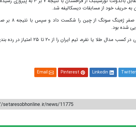
وزن ۷۷ کیلوگرم ایران در حالیکه در مرحله نیمه نهایی مقابل باکدولت تورسینبک از قزاقستان با
ن به حریف خود از مسابقات دیسکالیفه شد.
سعیدی نوا در این رقابت‌ها در دور اول با نتیجه ۹ بر ص
ایی شده بود.
دیسکالیفه شدن سعیدی نوا باعث شد وی ضمن ناکامی در کسب مدال طلا یا نقره، تیم ایران را
Email
Pinterest
Linkedin
Twitter
//setaresobhonline.ir/news/11775