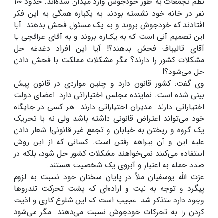
نظم تجمعات به طور خودجوش وارد میدان شده‌اند. حدود ۱۰۰
نفر در خانه خود نشسته بودند به یکباره همگی به این فکر
افتادند که خودجوش بروند و به یک مسئول فحش بدهند. آیا
این تصمیم آنی است که به یکباره بروند و به آقای عراقچی یا
آقای قالیباف فحش بدهند؟! آیا این افراد دغدغه حل
مشکلات کشور را دارند؟ مگر مشکلات مملکت با فحش دادن
حل می‌شود؟!
وی گفت: کشور قانون دارد و چنین مواردی در قانون پیش
بینی شده است. نماینده مجلس اختیاراتی دارد. اعضای دولت
اختیاراتی دارند. مدیران اختیاراتی دارند. هر کسی در جایگاه
خود می‌تواند اعتراض قانونی داشته باشد ولی نه با تحریک
یک گروه و ریختن به خیابان و تجمع غیر قانونی! شعار دادن
علیه این و آن بیراهه رفتن است. کسانی که از این روش
استفاده می‌کنند نمی‌خواهند مشکلات کشور حل شود، بلکه در
صدد حمله به اعتبار و آبروی یک شخصیت هستند.
عزت الله یوسفیان ملأ در پایان سخنان خود نسبت به لزوم
پیگرد و توجه به نیت و اراده‌ای که پشت تحرکت تندروها
وجود دارد متذکر شد: عجیب است که این شلوغ کاری و اذیت
کردن را به تحرکات خودجوش نسبت می‌دهند. مگر می‌شود