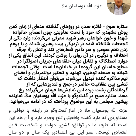
عزت الله یوسفیان ملا
ستاره صبح - فائزه صدر: در روزهای گذشته عده‌ای از زنان کفن
‌پوش مشهدی که خود را تحت عناوینی چون اعضای خانواده
شهدا و خون‌ خواهان رهبر شهید معرفی می‌کردند؛ وارد یکی از
تجمعات شناخته شده در نزدیکی بیت رهبری شدند و با برهم
زدن نظم عمومی و سر دادن شعار‌های تند و تنش ‌زا؛ جرقه
اختلاف و درگیری در آن رواق را روشن کردند. این اتفاق یکی از
موارد اصطکاک و تقابل میان حلقه‌های جریان اصولگرا در
سطح حامیان این گروه‌ها در خیابان‌ها است. وقتی تجمعات
شبانه به صحنه توهین، تهدید و تحقیر دولتمردان و اعضای
تیم مذاکره کننده تبدیل می‌شود، می‌توان انتظار داشت که
تنشی بین عقلانیت حاضر در جمع و تندروهایی که از
گردانندگان پشت پرده این نمایش‌ها فرمان می‌گیرند؛ رخ
دهد. ستاره صبح در گفت‌وگو با عزت الله یوسفیان ملأ، نماینده
پیشین مجلس به این موضوع پرداخته که در ادامه می‌خوانید:
عزت الله یوسفیان ملا در آغاز گفت‌وگو در رابطه با توافق و
دستاوردی که دارد گفت: واقعیتی تلخ وجود دارد و آن هم این
است که طرف ما در توافق؛ کشور، دولت و شخصیت قابل
اعتمادی نیست. عمر این بی اعتمادی یک سال و دو سال