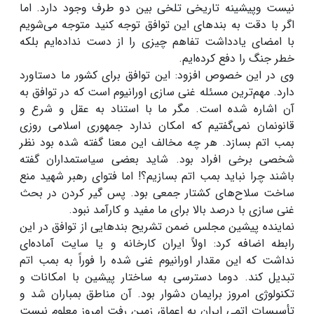
نیست وپیشینه تاریخی تلخی بین دو طرف وجود دارد. اما
اگر با دقت به بندهای این توافق توجه کنید متوجه می‌شویم
با امضای یادداشت تفاهم چیزی را از دست نداده‌ایم بلکه
خطر جنگ را دفع کرده‌ایم.
وی در این خصوص افزود: این توافق برای کشور ما دستاورد
دارد. مهم‌ترین مسئله غنی سازی اورانیوم است که در توافق به
آن اشاره شده است. مگر ما با استناد به عقل و شرع و
قانونمان نمی‌گفتیم که امکان ندارد جمهوری اسلامی روزی
بمب اتم بسازد. هر چه مخالف این معنا گفته شده بود نظر
شخصی برخی افراد بود. شاید بعضی سیاستمداران گفته
باشند چرا نباید بمب اتم بسازیم؟! اما فتوای رهبر شهید منع
ساخت سلاح‌های کشتار جمعی بود. پس گیر کردن در بحث
غنی سازی با درصد بالا برای ما مفید و کارآمد نبود.
نماینده پیشین مجلس ضمن تشریح بندهایی از توافق در این
رابطه اضافه کرد: اولاً ایران کارخانه و یا سایت آماده‌ای
نداشت که این مقدار اورانیوم غنی شده را فوراً به بمب اتم
تبدیل کند. دوما دسترسی به ساختار پیشین با امکانات و
تکنولوژی امروز برایمان دشوار بود. آن مناطق بمباران شد و
تأسیسات اتمی ایران به اعماق زمین رفت امروز معلوم نیست