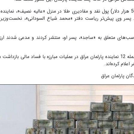
بیش از 20 میلیارد دینار عراق (حدود 15 میلیون و 500 هزار دلار) پول نقد و مقادیری طلا در منزل «عالیه نصیف»، نمای
پسر وی پیش‌تر ریاست دفتر «محمد شیاع السودانی»، نخست‌وزیر
 اسب‌های متعلق به «ساجد»، پسر او، منتشر کردند و مدعی شدند ار
منابع رسمی گفته‌اند تاکنون 47 مقام فعلی و سابق از جمله 12 نماینده پارلمان عراق در عملیات مبارزه با فساد مالی باز
ان پارلمان عراق