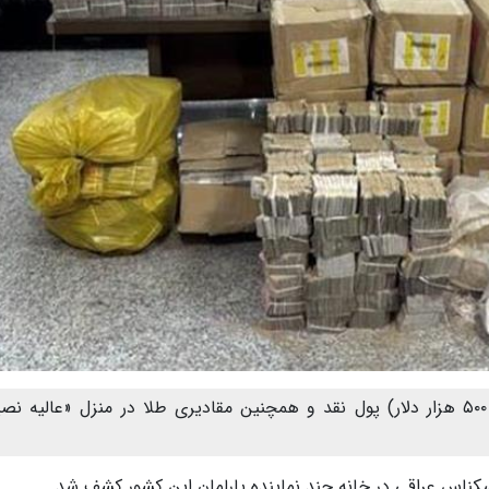
بیش از ۲۰ میلیارد دینار عراق (حدود ۱۵ میلیون و ۵۰۰ هزار دلار) پول نقد و همچنین مقادیری طلا در منزل «عالیه
 اسکناس عراقی در خانه چند نماینده پارلمان این کشور کشف شد.