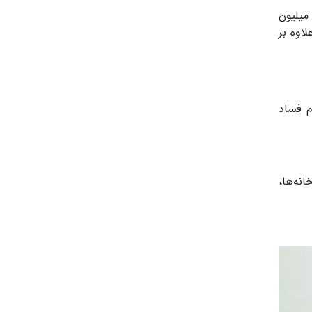
خی منابع هم می‌گویند در بازداشت مقامات و بازرسی ها، حدود 11 میلیون دلار پول نقد، حدود 98 ملیارد دینار (معادل 63 میلیون
 علاوه بر
م فساد
نه‌ها،