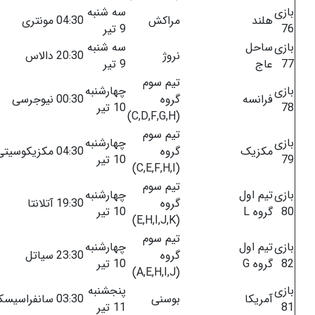
بازی
سه شنبه
هلند
مراکش
04:30
مونتری
76
9 تیر
بازی
ساحل
سه شنبه
نروژ
20:30
دالاس
77
عاج
9 تیر
تیم سوم
بازی
چهارشنبه
فرانسه
گروه
00:30
نیوجرسی
78
10 تیر
(C,D,F,G,H)
تیم سوم
بازی
چهارشنبه
مکزیک
گروه
04:30
مکزیکوسیتی
79
10 تیر
(C,E,F,H,I)
تیم سوم
بازی
تیم اول
چهارشنبه
گروه
19:30
آتلانتا
80
گروه L
10 تیر
(E,H,I,J,K)
تیم سوم
بازی
تیم اول
چهارشنبه
گروه
23:30
سیاتل
82
گروه G
10 تیر
(A,E,H,I,J)
بازی
پنجشنبه
آمریکا
بوسنی
03:30
سانفراسیسکو
81
11 تیر