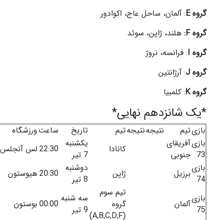
گروه E
: آلمان، ساحل عاج، اکوادور
گروه F:
هلند، ژاپن، سوئد
گروه I
: فرانسه، نروژ
گروه J
: آرژانتین
گروه K
: کلمبیا
*یک شانزدهم نهایی*
بازی
تیم
نتیجه
نتیجه
تیم
تاریخ
ساعت
ورزشگاه
بازی
آفریقای
یکشنبه
کانادا
22:30
لس آنجلس
73
جنوبی
7 تیر
بازی
دوشنبه
برزیل
ژاپن
20:30
هیوستون
74
8 تیر
تیم سوم
بازی
سه شنبه
آلمان
گروه
00:00
بوستون
75
9 تیر
(A,B,C,D,F)