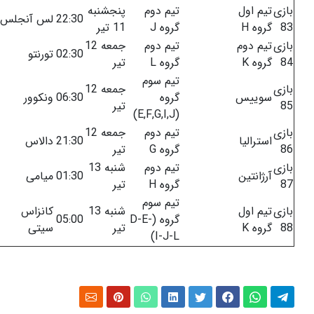
بازی
تیم اول
تیم دوم
پنجشنبه
22:30
لس آنجلس
83
گروه H
گروه J
11 تیر
بازی
تیم دوم
تیم دوم
جمعه 12
02:30
تورنتو
84
گروه K
گروه L
تیر
تیم سوم
بازی
جمعه 12
سوییس
گروه
06:30
ونکوور
85
تیر
(E,F,G,I,J)
بازی
تیم دوم
جمعه 12
استرالیا
21:30
دالاس
86
گروه G
تیر
بازی
تیم دوم
شنبه 13
آرژانتین
01:30
میامی
87
گروه H
تیر
تیم سوم
بازی
تیم اول
شنبه 13
کانزاس
گروه (D-E-
05:00
88
گروه K
تیر
سیتی
I-J-L)