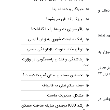
خبرنگار و دغدغه بقا
‌اند و
تبریکی که نان نمی‌شود!
باقر خرازی تندروها را جا گذاشت!
پیش‌بینی می‌شود دمای هوا در «بوردو» در جنوب غرب فرانسه روز دوشنبه از ۴۲ درجه سانتیگراد فراتر رود و آژانس هواشناسی Meteo
پاتک تبلیغات شهری به زبان فارسی
توافق مکه، تقویت بازدارندگی جمعی
روع به
رهاشدگی و فقدان پاسخگویی در وزارت
نفت
 قرمز صادر
کرد و طبق گزارش رویترز، دمای «سن سباستین» به ۴۰ درجه سانتیگراد خواهد رسید که بیش از دو برابر میانگین تاریخی آن در روز ۲۲
نخستین مسلمان سنای آمریکا کیست؟
حمله میثم نیلی به قالیباف
مشکل، مدیریت ماست
انی در
رشد 1000درصدی هزینه ساخت مسکن