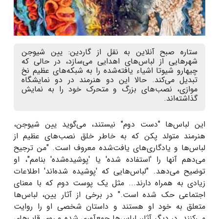
ستاره صبح آنلاین به نقل از گاردین: یین شیوجن
شهرهایی از لباس‌های اهدایی می‌سازد، در حالی که
چیهارو شیوتا اشیاء یافته‌شده را به شبکه‌های عظیم نخ
تبدیل می‌کند. حالا این دو هنرمند در دو نمایشگاه
موازی، نصب‌های بزرگ و متحرک خود را به نمایش
گذاشته‌اند.
این لباس‌ها "دست دوم" نیستند، می‌گوید یین شیوجن،
هنرمند متولد پکن که به خاطر خلق نصب‌های عظیم از
لباس‌ها و یادگاری‌های یافت‌شده معروف است. "من ترجیح
می‌دهم آنها را 'استفاده شده' یا 'پوشیده‌شده' بنامم"، او
توضیح می‌دهد. "لباس‌هایی که 'پوشیده شده‌اند' اطلاعات
زیادی به همراه دارند... مثل یک پوست دوم که با معنای
اجتماعی حک شده است." در برخی از آثار یین، لباس‌ها
متعلق به خود او هستند و داستان شخصی او را روایت
می‌کنند. در دیگر آثار، لباس‌ها جمع‌آوری شده و روی قاب‌های