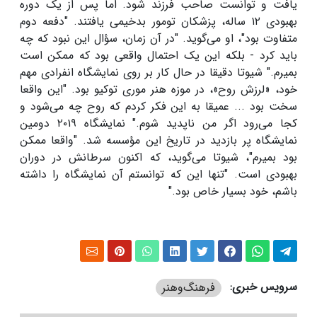
یافت و توانست صاحب فرزند شود. اما پس از یک دوره
بهبودی
۱۲
ساله، پزشکان تومور بدخیمی یافتند. "دفعه دوم
متفاوت بود"، او می‌گوید. "در آن زمان، سؤال این نبود که چه
باید کرد - بلکه این یک احتمال واقعی بود که ممکن است
بمیرم." شیوتا دقیقا در حال کار بر روی نمایشگاه انفرادی مهم
خود، «لرزش روح»، در موزه هنر موری توکیو بود. "این واقعا
سخت بود ... عمیقا به این فکر کردم که روح چه می‌شود و
کجا می‌رود اگر من ناپدید شوم." نمایشگاه
۲۰۱۹
دومین
نمایشگاه پر بازدید در تاریخ این مؤسسه شد. "واقعا ممکن
بود بمیرم"، شیوتا می‌گوید، که اکنون سرطانش در دوران
بهبودی است. "تنها این که توانستم آن نمایشگاه را داشته
باشم، خود بسیار خاص بود
."
سرویس خبری:
فرهنگ‌و‌هنر