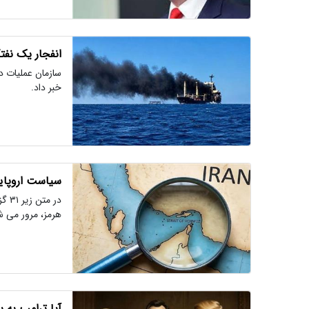
انفجار یک نفت
سازمان عملیات د
خبر داد.
سیاست اروپایی
هرمز، مرور می ش
آیا ترامپ به 