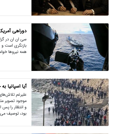
دوراهی آمریکا،
سی ان ان در گزار
بازنگری است و ب
همه نیروها خواست
آیا اسپانیا ب
علیرغم تلاش‌های 
موجود تصویر متفا
و انتظار را پس ا
بود، توصیف می‌ک