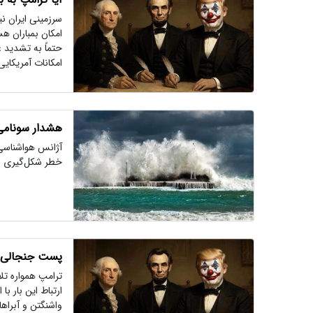
سرزمینی ایران نی
امکان بمباران هس
حتماً به تشدید 
امکانات آمریکایی
هشدار سونامی 
خطر شکل‌گیری امواجی تا ارتفاع ۴ متر در 
پست جنجالی 
ترامپ همواره تلا
ارتباط این بار ب
واشنگتن و آبراهام